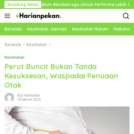
Langsung
tif Sebelum Berolahraga untuk Performa Lebih Optimal
Breaking News
ke
konten
Beranda
Kesehatan Jasmani
Kesehatan Rohani
Makanan 
Beranda
Kesehatan
Kesehatan
Perut Buncit Bukan Tanda
Kesuksesan, Waspadai Penuaan
Otak
Rizy Ramadan
18 Maret 2025