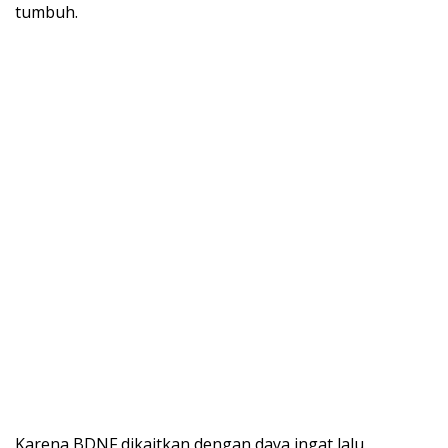
tumbuh.
Karena BDNF dikaitkan dengan daya ingat lalu