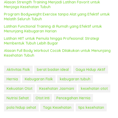
Alasan Strength Training Menjadi Latihan Favorit untuk
Menjaga Kesehatan Tubuh
Program Bodyweight Exercise tanpa Alat yang Efektif untuk
Melatih Seluruh Tubuh
Latihan Functional Training di Rumah yang Efektif untuk
Menunjang Kebugaran Harian
Latihan HIIT untuk Pemula hingga Profesional: Strategi
Membentuk Tubuh Lebih Bugar
Alasan Full Body Workout Cocok Dilakukan untuk Menunjang
Kesehatan Tubuh
Aktivitas Fisik
berat badan ideal
Gaya Hidup Aktif
Hernia
Kebugaran Fisik
kebugaran tubuh
Kekuatan Otot
Kesehatan Jasmani
kesehatan otot
Nutrisi Sehat
Otot Inti
Pencegahan Hernia
pola hidup sehat
Tags Kesehatan
tips kesehatan