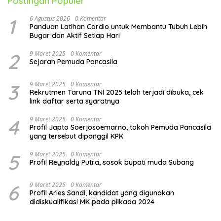
Postingan Populer
1
6 Agustus 2026
0 Komentar
Panduan Latihan Cardio untuk Membantu Tubuh Lebih
Bugar dan Aktif Setiap Hari
2
9 Maret 2025
0 Komentar
Sejarah Pemuda Pancasila
3
9 Maret 2025
0 Komentar
Rekrutmen Taruna TNI 2025 telah terjadi dibuka, cek
link daftar serta syaratnya
4
9 Maret 2025
0 Komentar
Profil Japto Soerjosoemarno, tokoh Pemuda Pancasila
yang tersebut dipanggil KPK
5
9 Maret 2025
0 Komentar
Profil Reynaldy Putra, sosok bupati muda Subang
6
9 Maret 2025
0 Komentar
Profil Aries Sandi, kandidat yang digunakan
didiskualifikasi MK pada pilkada 2024