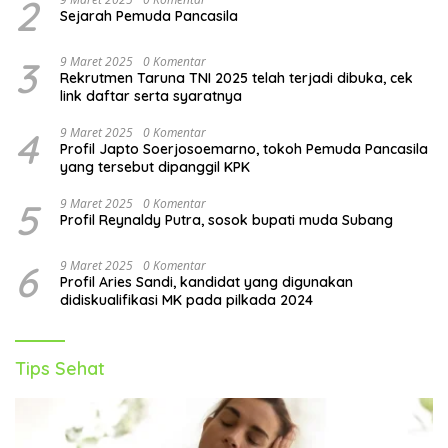
2
Sejarah Pemuda Pancasila
3
9 Maret 2025
0 Komentar
Rekrutmen Taruna TNI 2025 telah terjadi dibuka, cek
link daftar serta syaratnya
4
9 Maret 2025
0 Komentar
Profil Japto Soerjosoemarno, tokoh Pemuda Pancasila
yang tersebut dipanggil KPK
5
9 Maret 2025
0 Komentar
Profil Reynaldy Putra, sosok bupati muda Subang
6
9 Maret 2025
0 Komentar
Profil Aries Sandi, kandidat yang digunakan
didiskualifikasi MK pada pilkada 2024
Tips Sehat