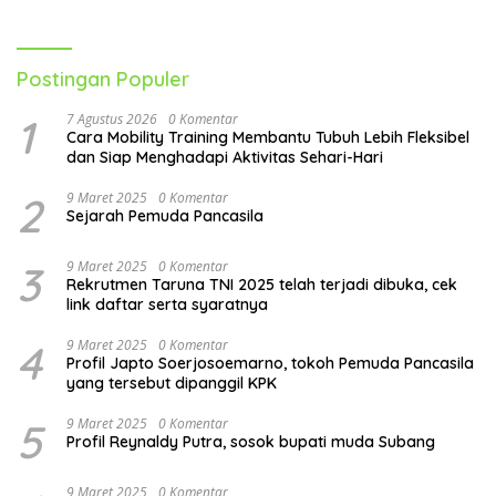
Postingan Populer
1
7 Agustus 2026
0 Komentar
Cara Mobility Training Membantu Tubuh Lebih Fleksibel
dan Siap Menghadapi Aktivitas Sehari-Hari
2
9 Maret 2025
0 Komentar
Sejarah Pemuda Pancasila
3
9 Maret 2025
0 Komentar
Rekrutmen Taruna TNI 2025 telah terjadi dibuka, cek
link daftar serta syaratnya
4
9 Maret 2025
0 Komentar
Profil Japto Soerjosoemarno, tokoh Pemuda Pancasila
yang tersebut dipanggil KPK
5
9 Maret 2025
0 Komentar
Profil Reynaldy Putra, sosok bupati muda Subang
9 Maret 2025
0 Komentar