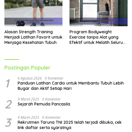
Alasan Strength Training
Program Bodyweight
Menjadi Latihan Favorit untuk
Exercise tanpa Alat yang
Menjaga Kesehatan Tubuh
Efektif untuk Melatih Seluruh
Tubuh
Postingan Populer
1
6 Agustus 2026
0 Komentar
Panduan Latihan Cardio untuk Membantu Tubuh Lebih
Bugar dan Aktif Setiap Hari
2
9 Maret 2025
0 Komentar
Sejarah Pemuda Pancasila
3
9 Maret 2025
0 Komentar
Rekrutmen Taruna TNI 2025 telah terjadi dibuka, cek
link daftar serta syaratnya