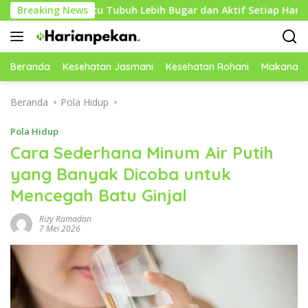
Langsung
mbantu Tubuh Lebih Bugar dan Aktif Setiap Hari
Breaking News
Cara
ke
konten
Beranda
Kesehatan Jasmani
Kesehatan Rohani
Makanan 
Beranda
Pola Hidup
Pola Hidup
Cara Sederhana Minum Air Putih
yang Banyak Dicoba untuk
Mencegah Batu Ginjal
Rizy Ramadan
7 Mei 2026