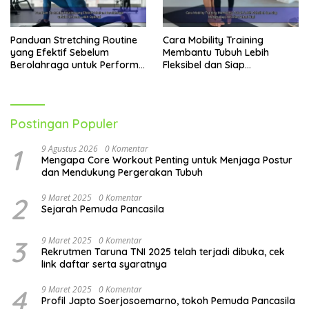
Panduan Stretching Routine
Cara Mobility Training
yang Efektif Sebelum
Membantu Tubuh Lebih
Berolahraga untuk Performa
Fleksibel dan Siap
Lebih Optimal
Menghadapi Aktivitas Sehari-
Hari
Postingan Populer
1
9 Agustus 2026
0 Komentar
Mengapa Core Workout Penting untuk Menjaga Postur
dan Mendukung Pergerakan Tubuh
2
9 Maret 2025
0 Komentar
Sejarah Pemuda Pancasila
3
9 Maret 2025
0 Komentar
Rekrutmen Taruna TNI 2025 telah terjadi dibuka, cek
link daftar serta syaratnya
4
9 Maret 2025
0 Komentar
Profil Japto Soerjosoemarno, tokoh Pemuda Pancasila