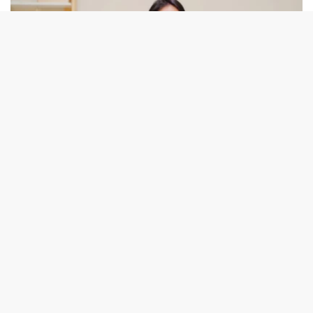
7 Agustus 2026
Strategi Hidup Sehat bagi Karyawan Kantoran untuk
Mendukung Performa Kerja Maksimal
6 Agustus 2026
Tips Kesehatan Terbaru Mengurangi Rasa Lemas dengan
Perubahan Rutinitas Harian
5 Agustus 2026
Rahasia Mata Tetap Sehat Meski Sering Menatap Layar
Gadget dan Komputer
4 Agustus 2026