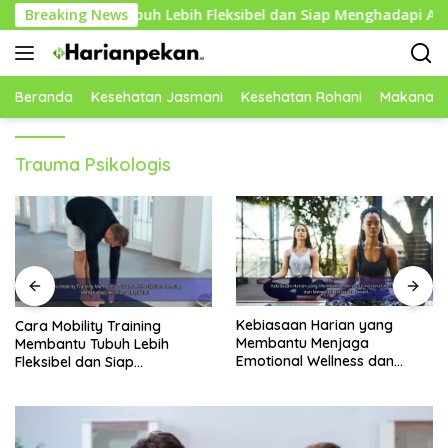
Langsung
mbantu Tubuh Lebih Fleksibel dan Siap Menghadapi Aktivitas Se
Breaking News
ke
konten
Beranda
Kesehatan Jasmani
Kesehatan Rohani
Makanan 
Trauma Psikologis
Kebiasaan Harian yang
Rekomendasi Buah Kaya
Membantu Menjaga
Nutrisi yang Membantu
Emotional Wellness dan
Meningkatkan Imunitas
Mengelola Perasaan Positif
Secara Alami