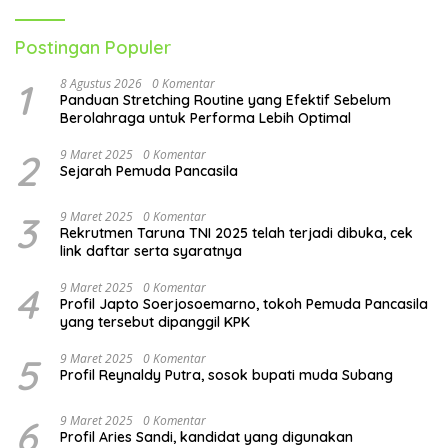
Postingan Populer
1
8 Agustus 2026
0 Komentar
Panduan Stretching Routine yang Efektif Sebelum
Berolahraga untuk Performa Lebih Optimal
2
9 Maret 2025
0 Komentar
Sejarah Pemuda Pancasila
3
9 Maret 2025
0 Komentar
Rekrutmen Taruna TNI 2025 telah terjadi dibuka, cek
link daftar serta syaratnya
4
9 Maret 2025
0 Komentar
Profil Japto Soerjosoemarno, tokoh Pemuda Pancasila
yang tersebut dipanggil KPK
5
9 Maret 2025
0 Komentar
Profil Reynaldy Putra, sosok bupati muda Subang
6
9 Maret 2025
0 Komentar
Profil Aries Sandi, kandidat yang digunakan