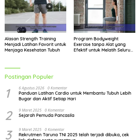
Alasan Strength Training
Program Bodyweight
Menjadi Latihan Favorit untuk
Exercise tanpa Alat yang
Menjaga Kesehatan Tubuh
Efektif untuk Melatih Seluruh
Tubuh
Postingan Populer
1
6 Agustus 2026
0 Komentar
Panduan Latihan Cardio untuk Membantu Tubuh Lebih
Bugar dan Aktif Setiap Hari
2
9 Maret 2025
0 Komentar
Sejarah Pemuda Pancasila
3
9 Maret 2025
0 Komentar
Rekrutmen Taruna TNI 2025 telah terjadi dibuka, cek