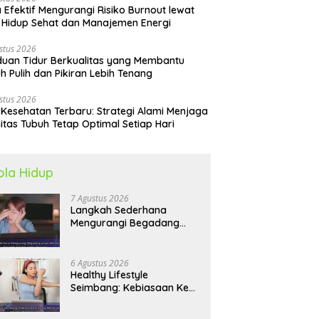
 Efektif Mengurangi Risiko Burnout lewat
 Hidup Sehat dan Manajemen Energi
stus 2026
uan Tidur Berkualitas yang Membantu
h Pulih dan Pikiran Lebih Tenang
stus 2026
 Kesehatan Terbaru: Strategi Alami Menjaga
itas Tubuh Tetap Optimal Setiap Hari
ola Hidup
7 Agustus 2026
Langkah Sederhana
Mengurangi Begadang
untuk Membangun Pola
Hidup Sehat Jangka
Panjang
6 Agustus 2026
Healthy Lifestyle
Seimbang: Kebiasaan Kecil
yang Membuat Energi
Harian Lebih Konsisten