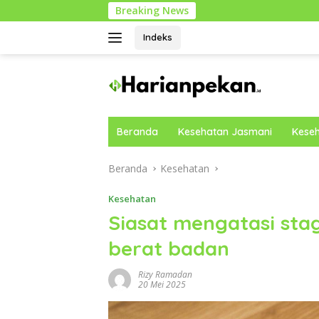
Langsung
Breaking News
Cara Mobi
ke
konten
Indeks
Beranda
Kesehatan Jasmani
Keseh
Beranda
Kesehatan
Kesehatan
Siasat mengatasi sta
berat badan
Rizy Ramadan
20 Mei 2025