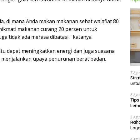
da, di mana Anda makan makanan sehat walafiat 80
ikmati makanan curang 20 persen ​​untuk
a tidak ada merasa dibatasi," katanya.
itu dapat meningkatkan energi dan juga suasana
ada menjalankan upaya penurunan berat badan.
7 Agu
Stra
untu
6 Agu
Tips
Lema
5 Agu
Raha
Lay
4 Agu