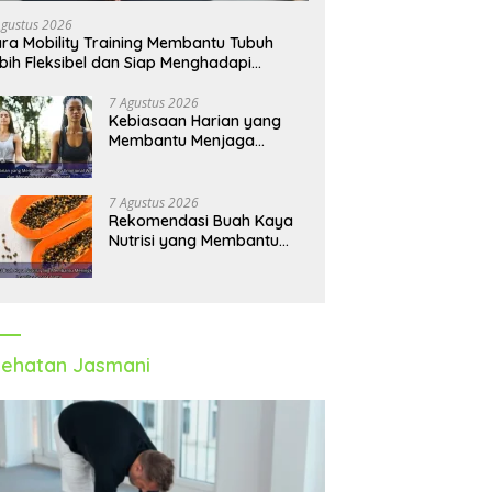
Agustus 2026
ra Mobility Training Membantu Tubuh
bih Fleksibel dan Siap Menghadapi
tivitas Sehari-Hari
7 Agustus 2026
Kebiasaan Harian yang
Membantu Menjaga
Emotional Wellness dan
Mengelola Perasaan Positif
7 Agustus 2026
Rekomendasi Buah Kaya
Nutrisi yang Membantu
Meningkatkan Imunitas
Secara Alami
ehatan Jasmani