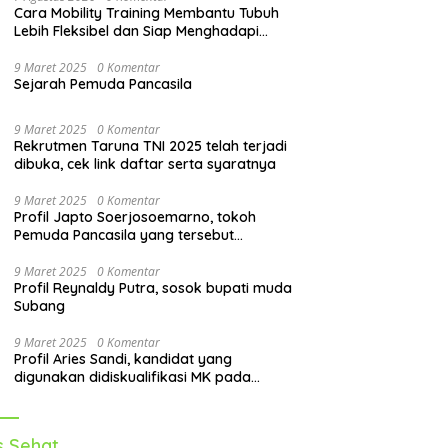
Cara Mobility Training Membantu Tubuh
Lebih Fleksibel dan Siap Menghadapi
Aktivitas Sehari-Hari
9 Maret 2025
0 Komentar
Sejarah Pemuda Pancasila
9 Maret 2025
0 Komentar
Rekrutmen Taruna TNI 2025 telah terjadi
dibuka, cek link daftar serta syaratnya
9 Maret 2025
0 Komentar
Profil Japto Soerjosoemarno, tokoh
Pemuda Pancasila yang tersebut
dipanggil KPK
9 Maret 2025
0 Komentar
Profil Reynaldy Putra, sosok bupati muda
Subang
9 Maret 2025
0 Komentar
Profil Aries Sandi, kandidat yang
digunakan didiskualifikasi MK pada
pilkada 2024
s Sehat