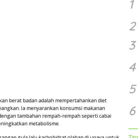
1
2
3
4
5
an berat badan adalah mempertahankan diet
6
nyangkan. Ia menyarankan konsumsi makanan
n dengan tambahan rempah-rempah seperti cabai
meningkatkan metabolisme.
Tip
ngan gula lalu karbohidrat olahan di upaya untuk