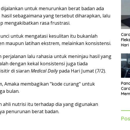
 dijalankan untuk menurunkan berat badan ada
hasil sebagaimana yang tersebut diharapkan, lalu
p mengakibatkan rasa frustrasi.
Cara
 kunci untuk mengatasi kesulitan itu bukanlah
Flek
n maupun latihan ekstrem, melainkan konsistensi.
Hari
perjalanan lalu rahasia untuk meninjau hasil yang
lah dengan kekal konsistensi juga tiada
itir di siaran
Medical Daily
pada Hari Jumat (7/2).
m, Amaka membagikan "kode curang" untuk
Pand
Card
ga bulan.
Mem
Lebi
 ahli nutrisi itu terhadap dia yang digunakan
Seti
ya penurunan berat badan.
Pos