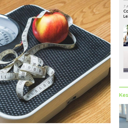
7 
Ca
Le
Ak
Kes