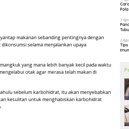
Cara
Pola
3 Agu
Pand
Tubu
yantap makanan sebanding pentingnya dengan
2 Agu
t dikonsumsi selama menjalankan upaya
Tips
Imun
 mangkuk yang mana lebih banyak kecil pada waktu
P
ngelabui otak agar merasa telah makan di
 dahulu sebelum karbohidrat, itu akan menyebabkan
an kesulitan untuk menghabiskan karbohidrat
.