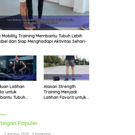
 Mobility Training Membantu Tubuh Lebih
sibel dan Siap Menghadapi Aktivitas Sehari-
uan Latihan
Alasan Strength
io untuk
Training Menjadi
bantu Tubuh
Latihan Favorit untuk
h Bugar dan Aktif
Menjaga Kesehatan
ap Hari
Tubuh
tingan Populer
7 Agustus 2026
0 Komentar