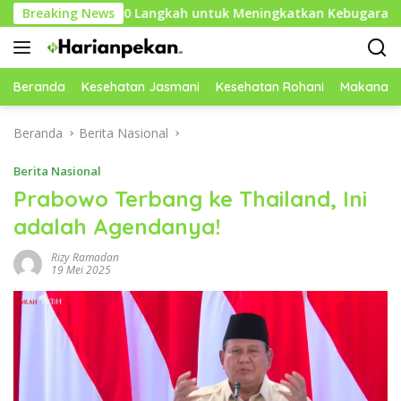
Langsung
ise 10.000 Langkah untuk Meningkatkan Kebugaran Tubuh
Breaking News
ke
konten
Beranda
Kesehatan Jasmani
Kesehatan Rohani
Makanan 
Beranda
Berita Nasional
Berita Nasional
Prabowo Terbang ke Thailand, Ini
adalah Agendanya!
Rizy Ramadan
19 Mei 2025