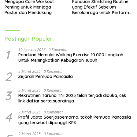
Mengapa Core Workout
Panduan Stretching Routine
Penting untuk Menjaga
yang Efektif Sebelum
Postur dan Mendukung
Berolahraga untuk Performa
Pergerakan Tubuh
Lebih Optimal
Postingan Populer
1
10 Agustus 2026
0 Komentar
Panduan Memulai Walking Exercise 10.000 Langkah
untuk Meningkatkan Kebugaran Tubuh
2
9 Maret 2025
0 Komentar
Sejarah Pemuda Pancasila
3
9 Maret 2025
0 Komentar
Rekrutmen Taruna TNI 2025 telah terjadi dibuka, cek
link daftar serta syaratnya
4
9 Maret 2025
0 Komentar
Profil Japto Soerjosoemarno, tokoh Pemuda Pancasila
yang tersebut dipanggil KPK
9 Maret 2025
0 Komentar