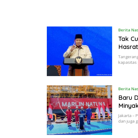
Berita Na
Tak C
Hasrat
Tangerang
kapasitas 
Berita Na
Baru D
Minya
Jakarta –
dan juga g