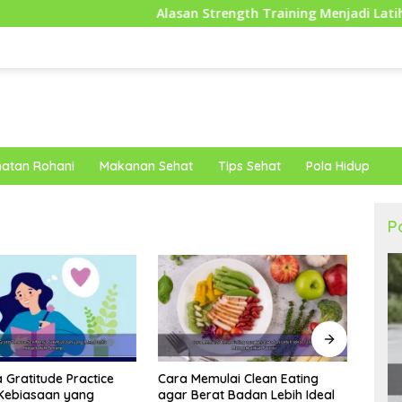
Alasan Strength Training Menjadi Latihan Favorit 
atan Rohani
Makanan Sehat
Tips Sehat
Pola Hidup
P
ulai Clean Eating
Pandu
Rahasia Mata Tetap Sehat
at Badan Lebih Ideal
agar 
Meski Sering Menatap Layar