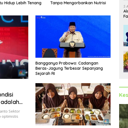
ngorbankan Nutrisi
Seim
Gadget dan Komputer
5 
Ini
Al
Fa
Bangganya Prabowo: Cadangan
Beras-Jagung Terbesar Sepanjang
Sejarah RI
ndisi
Kes
 adalah
anto Sektor
optimistis