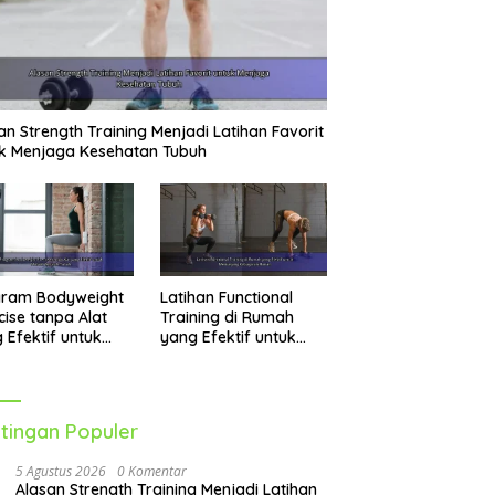
an Strength Training Menjadi Latihan Favorit
k Menjaga Kesehatan Tubuh
gram Bodyweight
Latihan Functional
cise tanpa Alat
Training di Rumah
 Efektif untuk
yang Efektif untuk
tih Seluruh Tubuh
Menunjang
Kebugaran Harian
tingan Populer
5 Agustus 2026
0 Komentar
Alasan Strength Training Menjadi Latihan