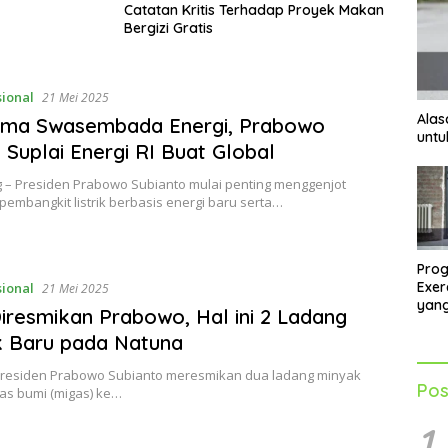
Catatan Kritis Terhadap Proyek Makan
Bergizi Gratis
sional
21 Mei 2025
Alas
uma Swasembada Energi, Prabowo
untu
 Suplai Energi RI Buat Global
 – Presiden Prabowo Subianto mulai penting menggenjot
pembangkit listrik berbasis energi baru serta…
Pro
Exer
sional
21 Mei 2025
yang
iresmikan Prabowo, Hal ini 2 Ladang
Mela
k Baru pada Natuna
 Presiden Prabowo Subianto meresmikan dua ladang minyak
Pos
as bumi (migas) ke…
1