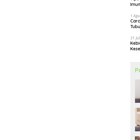
Imun
1 Agu
Car
Tubu
31 Ju
Kebi
Kese
P