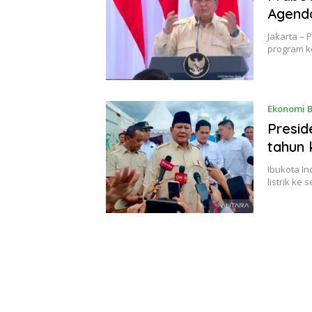
Agend
Jakarta –
program k
Ekonomi B
Presid
tahun 
Ibukota I
listrik ke