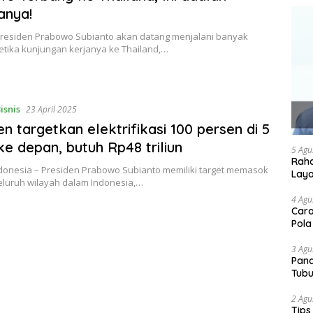
anya!
 Presiden Prabowo Subianto akan datang menjalani banyak
etika kunjungan kerjanya ke Thailand,…
isnis
23 April 2025
en targetkan elektrifikasi 100 persen di 5
ke depan, butuh Rp48 triliun
5 Agu
Raha
ndonesia – Presiden Prabowo Subianto memiliki target memasok
Lay
 seluruh wilayah dalam Indonesia,…
4 Agu
Cara
Pola
3 Agu
Pand
Tubu
2 Agu
Tips