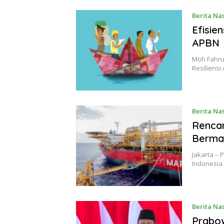
Berita Na
Efisien
APBN
Moh Fahrur
Resiliensi
Berita Na
Rencan
Berma
Jakarta –
Indonesia
Berita Na
Prabow