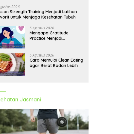
bang dan Produktif Tahun
Melatih Seluruh Tubuh
T
Agustus 2026
H
asan Strength Training Menjadi Latihan
vorit untuk Menjaga Kesehatan Tubuh
5 Agustus 2026
Mengapa Gratitude
Practice Menjadi
Kebiasaan yang
Membantu Hidup Lebih
Tenang
5 Agustus 2026
Cara Memulai Clean Eating
agar Berat Badan Lebih
Ideal Tanpa
Mengorbankan Nutrisi
ehatan Jasmani