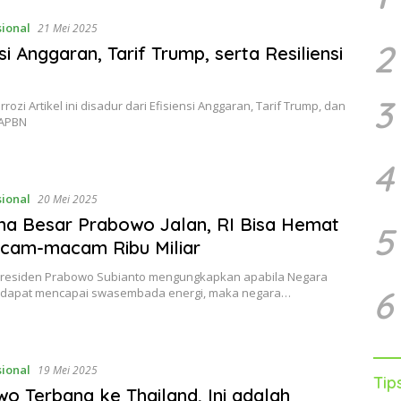
sional
21 Mei 2025
2
si Anggaran, Tarif Trump, serta Resiliensi
3
rozi Artikel ini disadur dari Efisiensi Anggaran, Tarif Trump, dan
 APBN
4
sional
20 Mei 2025
a Besar Prabowo Jalan, RI Bisa Hemat
5
cam-macam Ribu Miliar
 Presiden Prabowo Subianto mengungkapkan apabila Negara
6
 dapat mencapai swasembada energi, maka negara…
sional
19 Mei 2025
Tip
o Terbang ke Thailand, Ini adalah