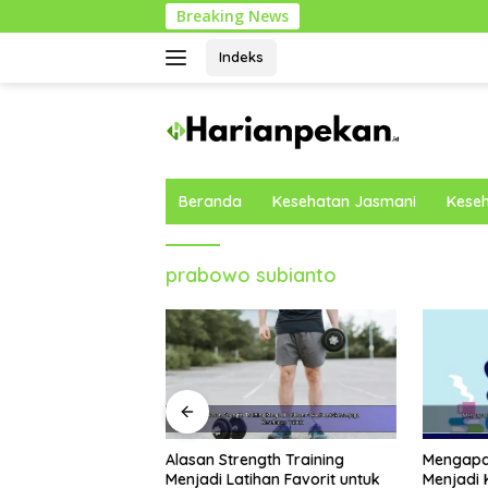
Langsung
Breaking News
ke
konten
Indeks
Beranda
Kesehatan Jasmani
Keseh
prabowo subianto
Mengapa Gratitude Practice
Cara Mem
gth Training
Menjadi Kebiasaan yang
agar Ber
han Favorit untuk