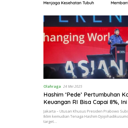
Membantu Hidup Lebih Tenang
Tanpa Me
sehatan Tubuh
Olahraga
24 Mei 2025
Hashim ‘Pede’ Pertumbuhan Ko
Keuangan RI Bisa Capai 8%, Ini
Alasannya
Jakarta – Utusan Khusus Presiden Prabowo Subi
Iklim kemudian Tenaga Hashim Djojohadikusumo 
target…