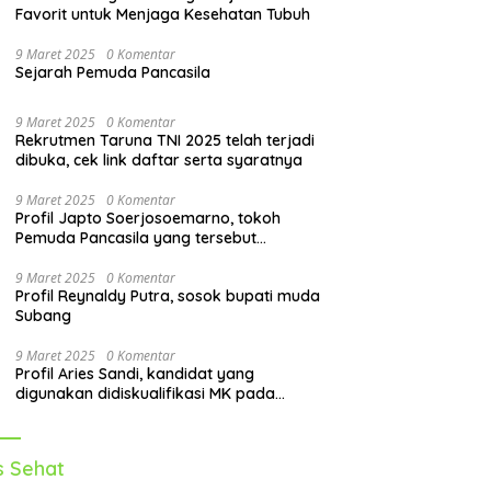
Favorit untuk Menjaga Kesehatan Tubuh
9 Maret 2025
0 Komentar
Sejarah Pemuda Pancasila
9 Maret 2025
0 Komentar
Rekrutmen Taruna TNI 2025 telah terjadi
dibuka, cek link daftar serta syaratnya
9 Maret 2025
0 Komentar
Profil Japto Soerjosoemarno, tokoh
Pemuda Pancasila yang tersebut
dipanggil KPK
9 Maret 2025
0 Komentar
Profil Reynaldy Putra, sosok bupati muda
Subang
9 Maret 2025
0 Komentar
Profil Aries Sandi, kandidat yang
digunakan didiskualifikasi MK pada
pilkada 2024
s Sehat