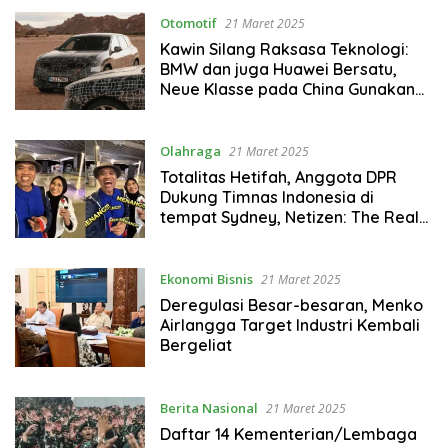
Otomotif
21 Maret 2025
Kawin Silang Raksasa Teknologi:
BMW dan juga Huawei Bersatu,
Neue Klasse pada China Gunakan
HarmonyOS!
Olahraga
21 Maret 2025
Totalitas Hetifah, Anggota DPR
Dukung Timnas Indonesia di
tempat Sydney, Netizen: The Real
Emak-Emak Garuda!
Ekonomi Bisnis
21 Maret 2025
Deregulasi Besar-besaran, Menko
Airlangga Target Industri Kembali
Bergeliat
Berita Nasional
21 Maret 2025
Daftar 14 Kementerian/Lembaga