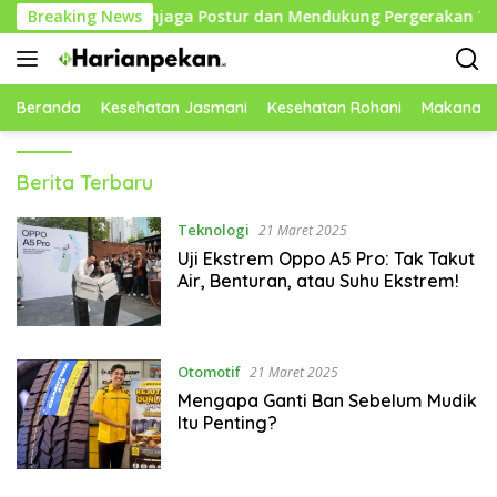
Langsung
ntuk Menjaga Postur dan Mendukung Pergerakan Tubuh
Breaking News
ke
konten
Beranda
Kesehatan Jasmani
Kesehatan Rohani
Makanan 
Harianpekan
Berita Terbaru
Teknologi
21 Maret 2025
Uji Ekstrem Oppo A5 Pro: Tak Takut
Air, Benturan, atau Suhu Ekstrem!
Otomotif
21 Maret 2025
Mengapa Ganti Ban Sebelum Mudik
Itu Penting?