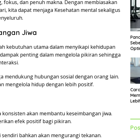
ang, fokus, dan penuh makna. Dengan membiasakan
 hari, kita dapat menjaga Kesehatan mental sekaligus
enyeluruh.
angan Jiwa
Pand
Sebe
ah kebutuhan utama dalam menyikapi kehidupan
Opti
i dampak penting dalam mengelola pikiran sehingga
teraksi.
 juga mendukung hubungan sosial dengan orang lain.
n mengelola hidup dengan lebih positif.
Cara
Mem
Lebi
Sia
Akti
 konsisten akan membantu keseimbangan jiwa.
ikan efek positif bagi pikiran.
Pos
ri sendiri bahkan akan mengurangi tekanan.