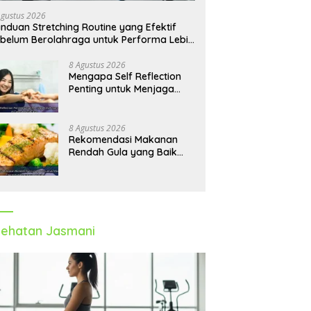
Agustus 2026
nduan Stretching Routine yang Efektif
belum Berolahraga untuk Performa Lebih
timal
8 Agustus 2026
Mengapa Self Reflection
Penting untuk Menjaga
Kesehatan Mental di
Tengah Kesibukan
8 Agustus 2026
Rekomendasi Makanan
Rendah Gula yang Baik
untuk Menjaga Energi dan
Kebugaran Tubuh
ehatan Jasmani