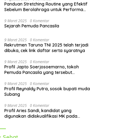
Panduan Stretching Routine yang Efektif
Sebelum Berolahraga untuk Performa
Lebih Optimal
9 Maret 2025
0 Komentar
Sejarah Pemuda Pancasila
9 Maret 2025
0 Komentar
Rekrutmen Taruna TNI 2025 telah terjadi
dibuka, cek link daftar serta syaratnya
9 Maret 2025
0 Komentar
Profil Japto Soerjosoemarno, tokoh
Pemuda Pancasila yang tersebut
dipanggil KPK
9 Maret 2025
0 Komentar
Profil Reynaldy Putra, sosok bupati muda
Subang
9 Maret 2025
0 Komentar
Profil Aries Sandi, kandidat yang
digunakan didiskualifikasi MK pada
pilkada 2024
s Sehat