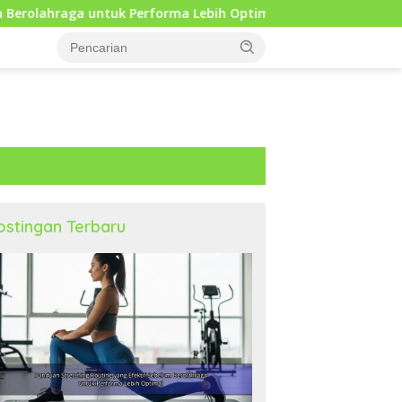
Performa Lebih Optimal
Mengapa Self Reflection Penti
ostingan Terbaru