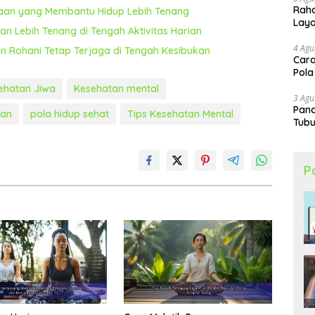
Raha
saan yang Membantu Hidup Lebih Tenang
Lay
n Lebih Tenang di Tengah Aktivitas Harian
4 Agu
n Rohani Tetap Terjaga di Tengah Kesibukan
Cara
Pola
ehatan Jiwa
Kesehatan mental
3 Agu
Pand
tan
pola hidup sehat
Tips Kesehatan Mental
Tubu
P