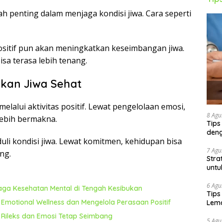
 penting dalam menjaga kondisi jiwa. Cara seperti
ositif pun akan meningkatkan keseimbangan jiwa.
sa terasa lebih tenang.
an Jiwa Sehat
elalui aktivitas positif. Lewat pengelolaan emosi,
8 Agu
lebih bermakna.
Tips
deng
uli kondisi jiwa. Lewat komitmen, kehidupan bisa
7 Agu
ng.
Stra
untu
6 Agu
jaga Kesehatan Mental di Tengah Kesibukan
Tips
motional Wellness dan Mengelola Perasaan Positif
Lema
h Rileks dan Emosi Tetap Seimbang
5 Agu