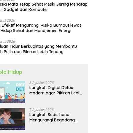
sia Mata Tetap Sehat Meski Sering Menatap
ar Gadget dan Komputer
stus 2026
 Efektif Mengurangi Risiko Burnout lewat
 Hidup Sehat dan Manajemen Energi
stus 2026
uan Tidur Berkualitas yang Membantu
h Pulih dan Pikiran Lebih Tenang
ola Hidup
8 Agustus 2026
Langkah Digital Detox
Modern agar Pikiran Lebih
Tenang dan Kondisi Fisik
Tetap Prima
7 Agustus 2026
Langkah Sederhana
Mengurangi Begadang
untuk Membangun Pola
Hidup Sehat Jangka