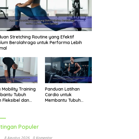
uan Stretching Routine yang Efektif
lum Berolahraga untuk Performa Lebih
mal
 Mobility Training
Panduan Latihan
bantu Tubuh
Cardio untuk
h Fleksibel dan
Membantu Tubuh
p Menghadapi
Lebih Bugar dan Aktif
vitas Sehari-Hari
Setiap Hari
tingan Populer
8 Agustus 2026
0 Komentar