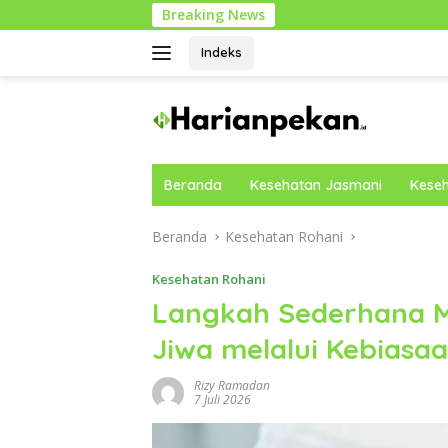
Langsung
Breaking News
Panduan
ke
konten
Indeks
Beranda
Kesehatan Jasmani
Keseh
Beranda
Kesehatan Rohani
Kesehatan Rohani
Langkah Sederhana 
Jiwa melalui Kebiasaa
Rizy Ramadan
7 Juli 2026