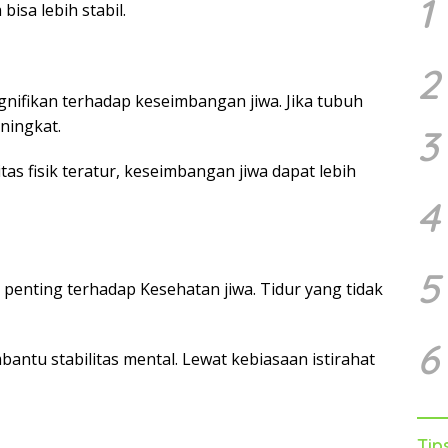
1
isa lebih stabil.
2
ifikan terhadap keseimbangan jiwa. Jika tubuh
ningkat.
3
itas fisik teratur, keseimbangan jiwa dapat lebih
4
5
penting terhadap Kesehatan jiwa. Tidur yang tidak
6
mbantu stabilitas mental. Lewat kebiasaan istirahat
Tip