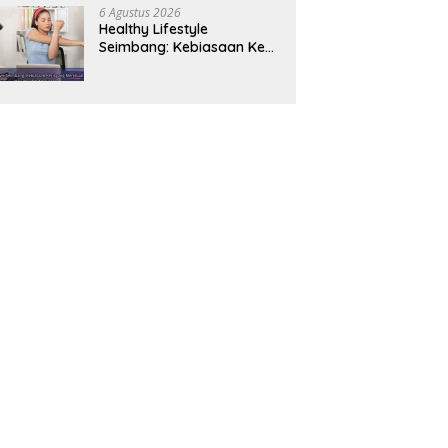
Panjang
6 Agustus 2026
Healthy Lifestyle
Seimbang: Kebiasaan Kecil
yang Membuat Energi
Harian Lebih Konsisten