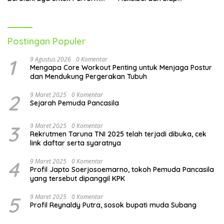
Lebih Optimal
Menghadapi Aktivitas Sehari-
Hari
Postingan Populer
1
9 Agustus 2026
0 Komentar
Mengapa Core Workout Penting untuk Menjaga Postur
dan Mendukung Pergerakan Tubuh
2
9 Maret 2025
0 Komentar
Sejarah Pemuda Pancasila
3
9 Maret 2025
0 Komentar
Rekrutmen Taruna TNI 2025 telah terjadi dibuka, cek
link daftar serta syaratnya
4
9 Maret 2025
0 Komentar
Profil Japto Soerjosoemarno, tokoh Pemuda Pancasila
yang tersebut dipanggil KPK
5
9 Maret 2025
0 Komentar
Profil Reynaldy Putra, sosok bupati muda Subang