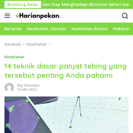
Langsung
el dan Siap Menghadapi Aktivitas Sehari-Hari
Breaking News
Kebiasaa
ke
konten
Beranda
Kesehatan Jasmani
Kesehatan Rohani
Makanan 
Beranda
Kesehatan
Kesehatan
14 teknik dasar panjat tebing yang
tersebut penting Anda pahami
Rizy Ramadan
16 Mei 2025