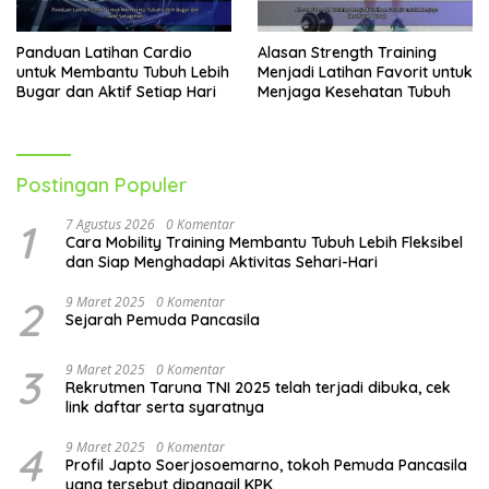
Panduan Latihan Cardio
Alasan Strength Training
untuk Membantu Tubuh Lebih
Menjadi Latihan Favorit untuk
Bugar dan Aktif Setiap Hari
Menjaga Kesehatan Tubuh
Postingan Populer
1
7 Agustus 2026
0 Komentar
Cara Mobility Training Membantu Tubuh Lebih Fleksibel
dan Siap Menghadapi Aktivitas Sehari-Hari
2
9 Maret 2025
0 Komentar
Sejarah Pemuda Pancasila
3
9 Maret 2025
0 Komentar
Rekrutmen Taruna TNI 2025 telah terjadi dibuka, cek
link daftar serta syaratnya
4
9 Maret 2025
0 Komentar
Profil Japto Soerjosoemarno, tokoh Pemuda Pancasila
yang tersebut dipanggil KPK