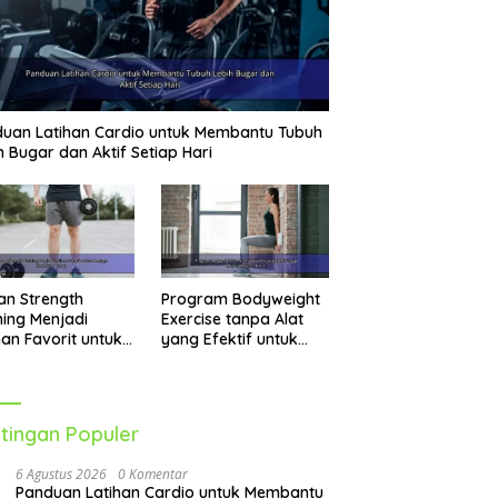
uan Latihan Cardio untuk Membantu Tubuh
h Bugar dan Aktif Setiap Hari
an Strength
Program Bodyweight
ning Menjadi
Exercise tanpa Alat
han Favorit untuk
yang Efektif untuk
jaga Kesehatan
Melatih Seluruh Tubuh
uh
tingan Populer
6 Agustus 2026
0 Komentar
Panduan Latihan Cardio untuk Membantu