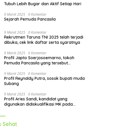
Tubuh Lebih Bugar dan Aktif Setiap Hari
9 Maret 2025
0 Komentar
Sejarah Pemuda Pancasila
9 Maret 2025
0 Komentar
Rekrutmen Taruna TNI 2025 telah terjadi
dibuka, cek link daftar serta syaratnya
9 Maret 2025
0 Komentar
Profil Japto Soerjosoemarno, tokoh
Pemuda Pancasila yang tersebut
dipanggil KPK
9 Maret 2025
0 Komentar
Profil Reynaldy Putra, sosok bupati muda
Subang
9 Maret 2025
0 Komentar
Profil Aries Sandi, kandidat yang
digunakan didiskualifikasi MK pada
pilkada 2024
s Sehat