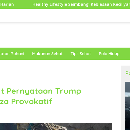
 Lifestyle Seimbang: Kebiasaan Kecil yang Membuat Energi Hari
atan Rohani
Makanan Sehat
Tips Sehat
Pola Hidup
P
ut Pernyataan Trump
za Provokatif