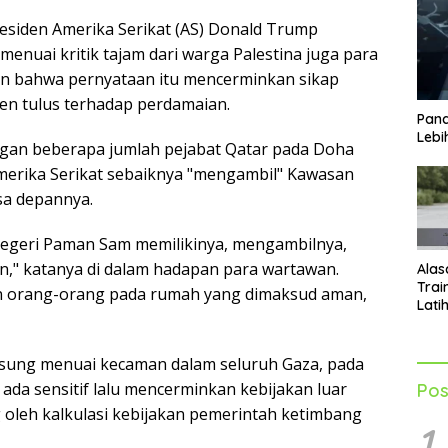
esiden Amerika Serikat (AS) Donald Trump
menuai kritik tajam dari warga Palestina juga para
an bahwa pernyataan itu mencerminkan sikap
en tulus terhadap perdamaian.
Pand
Lebi
ngan beberapa jumlah pejabat Qatar pada Doha
merika Serikat sebaiknya "mengambil" Kawasan
a depannya.
 Negeri Paman Sam memilikinya, mengambilnya,
," katanya di dalam hadapan para wartawan.
Alas
Trai
kan orang-orang pada rumah yang dimaksud aman,
Lati
Men
Tub
gsung menuai kecaman dalam seluruh Gaza, pada
a sensitif lalu mencerminkan kebijakan luar
Pos
g oleh kalkulasi kebijakan pemerintah ketimbang
1