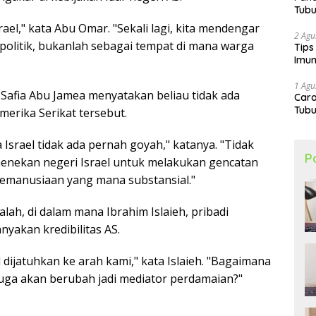
Tubu
rael," kata Abu Omar. "Sekali lagi, kita mendengar
2 Agu
 politik, bukanlah sebagai tempat di mana warga
Tips
Imun
1 Agu
 Safia Abu Jamea menyatakan beliau tidak ada
Car
Tubu
erika Serikat tersebut.
srael tidak ada pernah goyah," katanya. "Tidak
P
enekan negeri Israel untuk melakukan gencatan
emanusiaan yang mana substansial."
alah, di dalam mana Ibrahim Islaieh, pribadi
yakan kredibilitas AS.
jatuhkan ke arah kami," kata Islaieh. "Bagaimana
uga akan berubah jadi mediator perdamaian?"