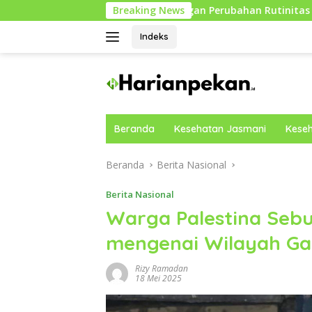
Langsung
asa Lemas dengan Perubahan Rutinitas Harian
Breaking News
Healthy
ke
konten
Indeks
Beranda
Kesehatan Jasmani
Keseh
Beranda
Berita Nasional
Berita Nasional
Warga Palestina Seb
mengenai Wilayah Ga
Rizy Ramadan
18 Mei 2025