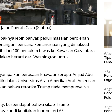
a Jalur Daerah Gaza (Xinhua)
paknya lebih banyak peduli masalah perolehan
menangani bencana kemanusiaan yang dimaksud
ebih dari 100 pemukim tewas ke Kawasan Gaza utara
6 Agu
indakan berarti dari Washington untuk
Tips
Lema
5 Agu
enyampaikan perasaan khawatir serupa. Amjad Abu
Raha
Lay
itik dalam Universitas Arab Amerika (Arab American
rkan bahwa retorika Trump tiada mempunyai visi
4 Agu
Cara
Pola
ity, berpendapat bahwa sikap Trump
3 Agu
akar di kebijakan luar negeri AS.
Pand