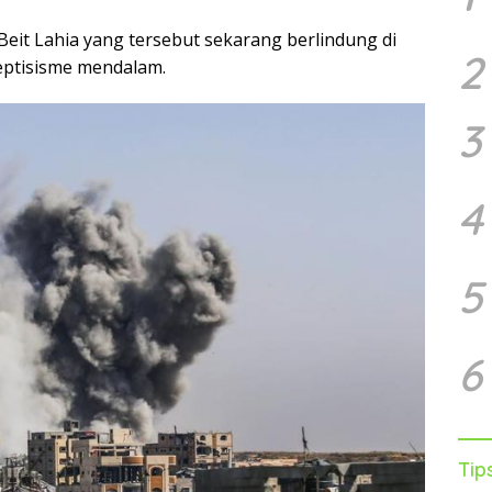
 Beit Lahia yang tersebut sekarang berlindung di
2
eptisisme mendalam.
3
4
5
6
Tip