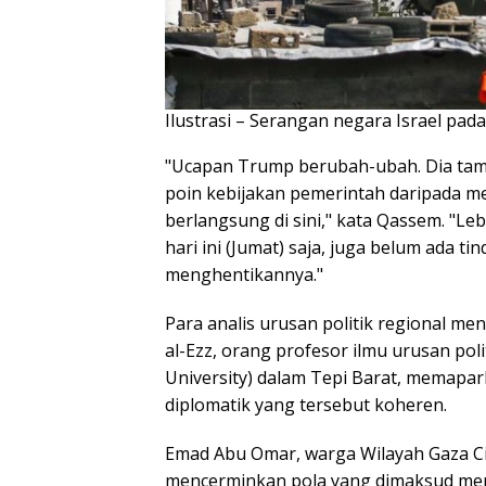
Ilustrasi – Serangan negara Israel pad
"Ucapan Trump berubah-ubah. Dia tam
poin kebijakan pemerintah daripada 
berlangsung di sini," kata Qassem. "L
hari ini (Jumat) saja, juga belum ada t
menghentikannya."
Para analis urusan politik regional m
al-Ezz, orang profesor ilmu urusan pol
University) dalam Tepi Barat, memapa
diplomatik yang tersebut koheren.
Emad Abu Omar, warga Wilayah Gaza C
mencerminkan pola yang dimaksud meng