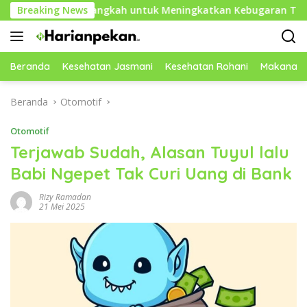
Langsung
10.000 Langkah untuk Meningkatkan Kebugaran Tubuh
Breaking News
ke
konten
Beranda
Kesehatan Jasmani
Kesehatan Rohani
Makanan 
Beranda
Otomotif
Otomotif
Terjawab Sudah, Alasan Tuyul lalu
Babi Ngepet Tak Curi Uang di Bank
Rizy Ramadan
21 Mei 2025