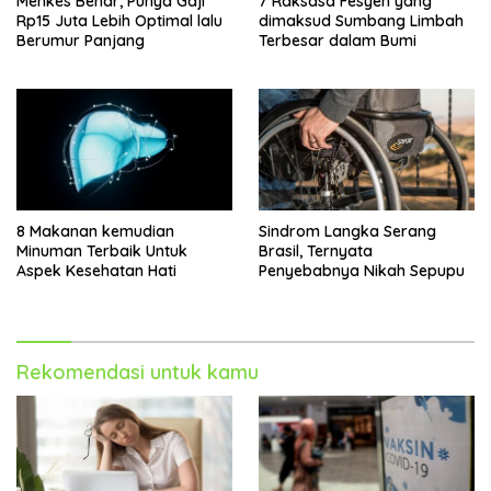
Menkes Benar, Punya Gaji
7 Raksasa Fesyen yang
Rp15 Juta Lebih Optimal lalu
dimaksud Sumbang Limbah
Berumur Panjang
Terbesar dalam Bumi
8 Makanan kemudian
Sindrom Langka Serang
Minuman Terbaik Untuk
Brasil, Ternyata
Aspek Kesehatan Hati
Penyebabnya Nikah Sepupu
Rekomendasi untuk kamu