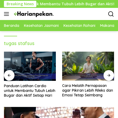
Langsung
 Cardio untuk Membantu Tubuh Lebih Bugar dan Aktif Setiap 
Breaking News
ke
konten
Beranda
Kesehatan Jasmani
Kesehatan Rohani
Makanan 
tugas stafsus
Cara Melatih Pernapasan
Mengenal Sayuran Hijau
agar Pikiran Lebih Rileks dan
Kaya Nutrisi yang Cocok
Emosi Tetap Seimbang
untuk Menu Sehat Modern