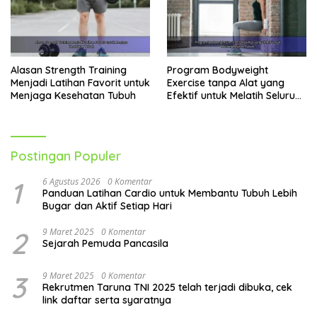
Alasan Strength Training
Program Bodyweight
Menjadi Latihan Favorit untuk
Exercise tanpa Alat yang
Menjaga Kesehatan Tubuh
Efektif untuk Melatih Seluruh
Tubuh
Postingan Populer
1
6 Agustus 2026
0 Komentar
Panduan Latihan Cardio untuk Membantu Tubuh Lebih
Bugar dan Aktif Setiap Hari
2
9 Maret 2025
0 Komentar
Sejarah Pemuda Pancasila
3
9 Maret 2025
0 Komentar
Rekrutmen Taruna TNI 2025 telah terjadi dibuka, cek
link daftar serta syaratnya