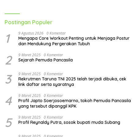
Lebih Optimal
Menghadapi Aktivitas Sehari-
Hari
Postingan Populer
1
9 Agustus 2026
0 Komentar
Mengapa Core Workout Penting untuk Menjaga Postur
dan Mendukung Pergerakan Tubuh
2
9 Maret 2025
0 Komentar
Sejarah Pemuda Pancasila
3
9 Maret 2025
0 Komentar
Rekrutmen Taruna TNI 2025 telah terjadi dibuka, cek
link daftar serta syaratnya
4
9 Maret 2025
0 Komentar
Profil Japto Soerjosoemarno, tokoh Pemuda Pancasila
yang tersebut dipanggil KPK
5
9 Maret 2025
0 Komentar
Profil Reynaldy Putra, sosok bupati muda Subang
9 Maret 2025
0 Komentar