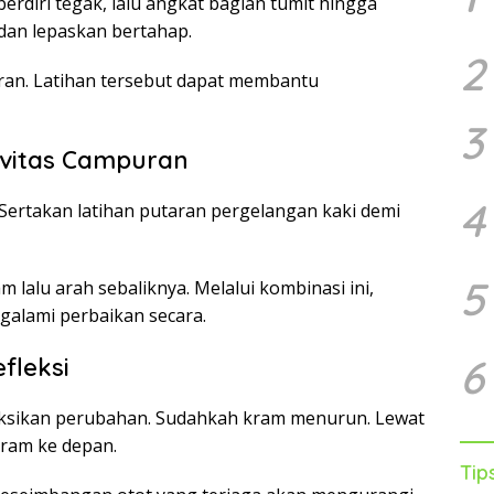
 berdiri tegak, lalu angkat bagian tumit hingga
 dan lepaskan bertahap.
2
aran. Latihan tersebut dapat membantu
3
ivitas Campuran
4
ertakan latihan putaran pergelangan kaki demi
5
 lalu arah sebaliknya. Melalui kombinasi ini,
ngalami perbaikan secara.
6
fleksi
eksikan perubahan. Sudahkah kram menurun. Lewat
gram ke depan.
Tip