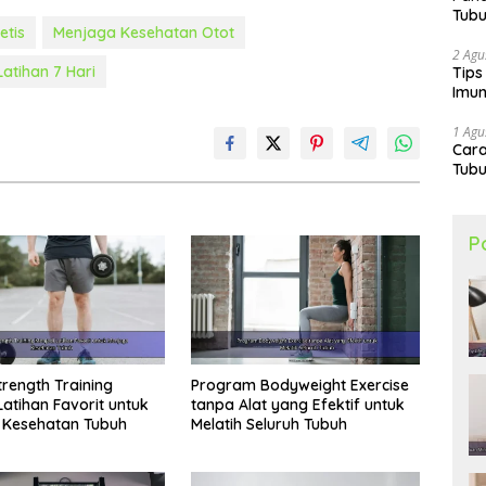
Tubu
etis
Menjaga Kesehatan Otot
2 Agu
atihan 7 Hari
Tips
Imun
1 Agu
Car
Tubu
P
trength Training
Program Bodyweight Exercise
Latihan Favorit untuk
tanpa Alat yang Efektif untuk
 Kesehatan Tubuh
Melatih Seluruh Tubuh