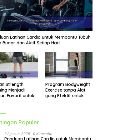
uan Latihan Cardio untuk Membantu Tubuh
h Bugar dan Aktif Setiap Hari
an Strength
Program Bodyweight
ning Menjadi
Exercise tanpa Alat
han Favorit untuk
yang Efektif untuk
jaga Kesehatan
Melatih Seluruh Tubuh
uh
tingan Populer
6 Agustus 2026
0 Komentar
Panduan Latihan Cardio untuk Membantu