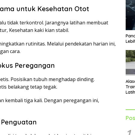
tama untuk Kesehatan Otot
alu tidak terkontrol. Jarangnya latihan membuat
tur, Kesehatan kaki kian stabil.
Pand
Lebi
katkan rutinitas. Melalui pendekatan harian ini,
gan cara.
okus Peregangan
etis. Posisikan tubuh menghadap dinding.
Alas
tis belakang tetap tegak.
Trai
Lati
Men
 kembali tiga kali. Dengan peregangan ini,
Tub
Pos
n Penguatan
1