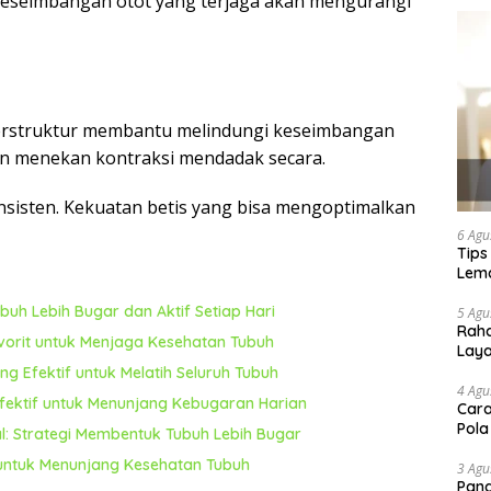
Keseimbangan otot yang terjaga akan mengurangi
 terstruktur membantu melindungi keseimbangan
an menekan kontraksi mendadak secara.
nsisten. Kekuatan betis yang bisa mengoptimalkan
6 Agu
Tips
Lema
uh Lebih Bugar dan Aktif Setiap Hari
5 Agu
Raha
avorit untuk Menjaga Kesehatan Tubuh
Lay
g Efektif untuk Melatih Seluruh Tubuh
4 Agu
Efektif untuk Menunjang Kebugaran Harian
Cara
Pola
al: Strategi Membentuk Tubuh Lebih Bugar
 untuk Menunjang Kesehatan Tubuh
3 Agu
Pand