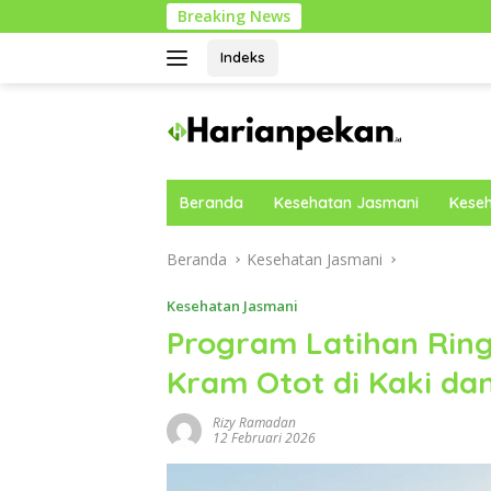
Langsung
Breaking News
ke
konten
Indeks
Beranda
Kesehatan Jasmani
Keseh
Beranda
Kesehatan Jasmani
Kesehatan Jasmani
Program Latihan Rin
Kram Otot di Kaki dan
Rizy Ramadan
12 Februari 2026