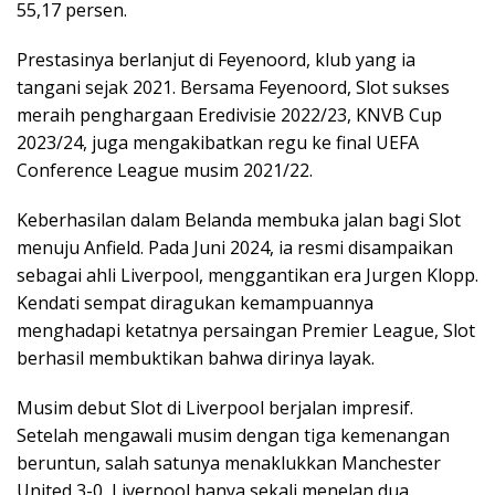
55,17 persen.
Prestasinya berlanjut di Feyenoord, klub yang ia
tangani sejak 2021. Bersama Feyenoord, Slot sukses
meraih penghargaan Eredivisie 2022/23, KNVB Cup
2023/24, juga mengakibatkan regu ke final UEFA
Conference League musim 2021/22.
Keberhasilan dalam Belanda membuka jalan bagi Slot
menuju Anfield. Pada Juni 2024, ia resmi disampaikan
sebagai ahli Liverpool, menggantikan era Jurgen Klopp.
Kendati sempat diragukan kemampuannya
menghadapi ketatnya persaingan Premier League, Slot
berhasil membuktikan bahwa dirinya layak.
Musim debut Slot di Liverpool berjalan impresif.
Setelah mengawali musim dengan tiga kemenangan
beruntun, salah satunya menaklukkan Manchester
United 3-0, Liverpool hanya sekali menelan dua