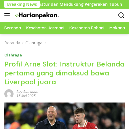
Langsung
jaga Postur dan Mendukung Pergerakan Tubuh
Breaking News
Mindfu
ke
konten
Beranda
Kesehatan Jasmani
Kesehatan Rohani
Makanan 
Beranda
Olahraga
Olahraga
Profil Arne Slot: Instruktur Belanda
pertama yang dimaksud bawa
Liverpool juara
Rizy Ramadan
16 Mei 2025