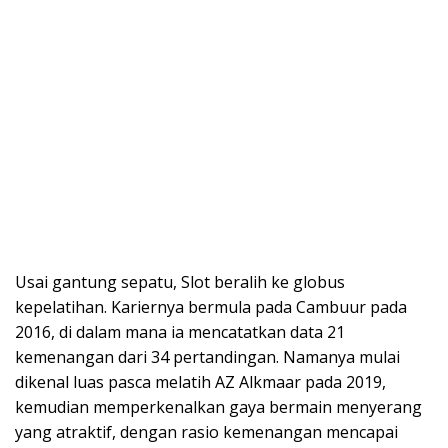
Usai gantung sepatu, Slot beralih ke globus
kepelatihan. Kariernya bermula pada Cambuur pada
2016, di dalam mana ia mencatatkan data 21
kemenangan dari 34 pertandingan. Namanya mulai
dikenal luas pasca melatih AZ Alkmaar pada 2019,
kemudian memperkenalkan gaya bermain menyerang
yang atraktif, dengan rasio kemenangan mencapai