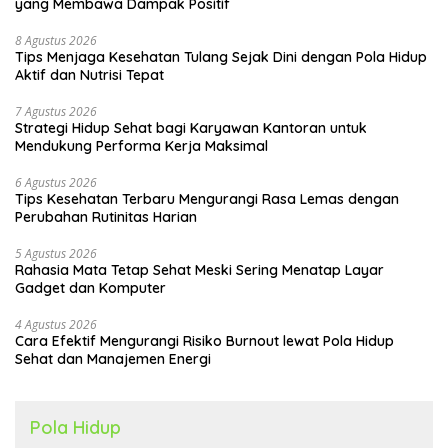
yang Membawa Dampak Positif
8 Agustus 2026
Tips Menjaga Kesehatan Tulang Sejak Dini dengan Pola Hidup
Aktif dan Nutrisi Tepat
7 Agustus 2026
Strategi Hidup Sehat bagi Karyawan Kantoran untuk
Mendukung Performa Kerja Maksimal
6 Agustus 2026
Tips Kesehatan Terbaru Mengurangi Rasa Lemas dengan
Perubahan Rutinitas Harian
5 Agustus 2026
Rahasia Mata Tetap Sehat Meski Sering Menatap Layar
Gadget dan Komputer
4 Agustus 2026
Cara Efektif Mengurangi Risiko Burnout lewat Pola Hidup
Sehat dan Manajemen Energi
Pola Hidup