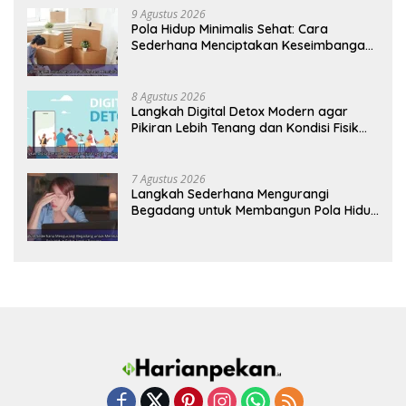
9 Agustus 2026
Pola Hidup Minimalis Sehat: Cara
Sederhana Menciptakan Keseimbangan
Energi dan Kualitas Hidup
8 Agustus 2026
Langkah Digital Detox Modern agar
Pikiran Lebih Tenang dan Kondisi Fisik
Tetap Prima
7 Agustus 2026
Langkah Sederhana Mengurangi
Begadang untuk Membangun Pola Hidup
Sehat Jangka Panjang