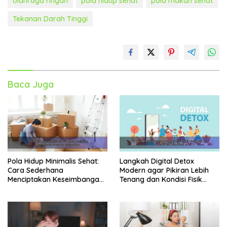
olahraga ringan
pola hidup sehat
pola makan sehat
Tekanan Darah Tinggi
Baca Juga
Pola Hidup Minimalis Sehat:
Langkah Digital Detox
Cara Sederhana
Modern agar Pikiran Lebih
Menciptakan Keseimbangan
Tenang dan Kondisi Fisik
Energi dan Kualitas Hidup
Tetap Prima