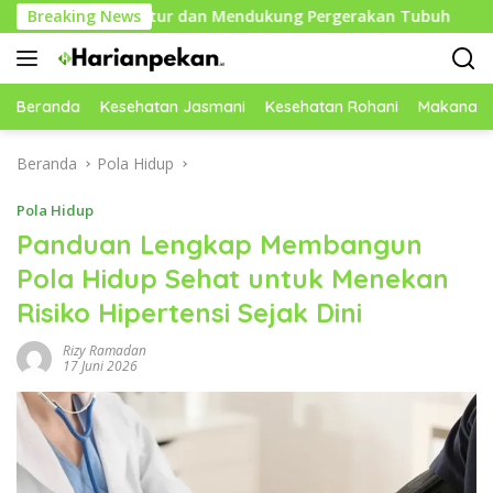
Langsung
a Postur dan Mendukung Pergerakan Tubuh
Breaking News
Mindfulnes
ke
konten
Beranda
Kesehatan Jasmani
Kesehatan Rohani
Makanan 
Beranda
Pola Hidup
Pola Hidup
Panduan Lengkap Membangun
Pola Hidup Sehat untuk Menekan
Risiko Hipertensi Sejak Dini
Rizy Ramadan
17 Juni 2026