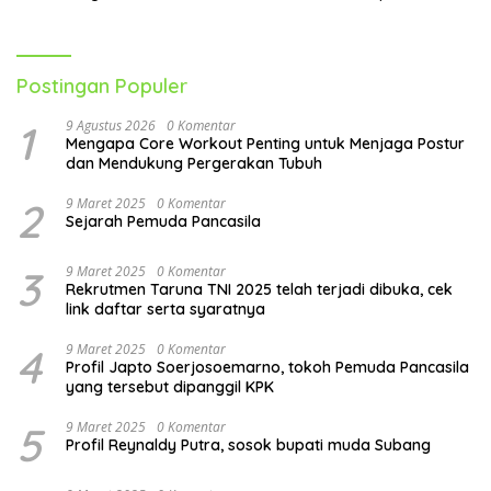
Lebih Optimal
Menghadapi Aktivitas Sehari-
Hari
Postingan Populer
1
9 Agustus 2026
0 Komentar
Mengapa Core Workout Penting untuk Menjaga Postur
dan Mendukung Pergerakan Tubuh
2
9 Maret 2025
0 Komentar
Sejarah Pemuda Pancasila
3
9 Maret 2025
0 Komentar
Rekrutmen Taruna TNI 2025 telah terjadi dibuka, cek
link daftar serta syaratnya
4
9 Maret 2025
0 Komentar
Profil Japto Soerjosoemarno, tokoh Pemuda Pancasila
yang tersebut dipanggil KPK
5
9 Maret 2025
0 Komentar
Profil Reynaldy Putra, sosok bupati muda Subang