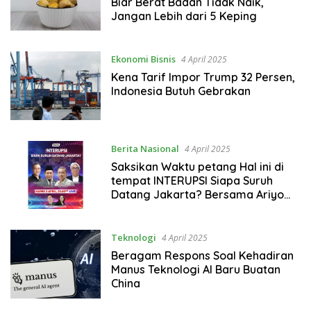
Biar Berat Badan Tidak Naik,
Jangan Lebih dari 5 Keping
Ekonomi Bisnis
4 April 2025
Kena Tarif Impor Trump 32 Persen,
Indonesia Butuh Gebrakan
Berita Nasional
4 April 2025
Saksikan Waktu petang Hal ini di
tempat INTERUPSI Siapa Suruh
Datang Jakarta? Bersama Ariyo
Ardi, Anisha Dasuki, Chico Hakim,
juga Narasumber Lainnya, Live di
area iNews
Teknologi
4 April 2025
Beragam Respons Soal Kehadiran
Manus Teknologi AI Baru Buatan
China