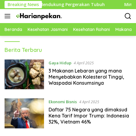
Langsung
tur dan Mendukung Pergerakan Tubuh
Breaking News
Mindfulness Hari
ke
konten
Beranda
Kesehatan Jasmani
Kesehatan Rohani
Makanan 
Harianpekan
Berita Terbaru
Gaya Hidup
4 April 2025
3 Makanan Lebaran yang mana
Menyebabkan Kolesterol Tinggi,
Waspadai Konsumsinya
Ekonomi Bisnis
4 April 2025
Daftar 75 Negara yang dimaksud
Kena Tarif Impor Trump: Indonesia
32%, Vietnam 46%