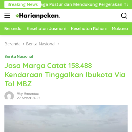
Langsung
uk Menjaga Postur dan Mendukung Pergerakan Tubuh
Breaking News
ke
konten
Beranda
Kesehatan Jasmani
Kesehatan Rohani
Makanan 
Beranda
Berita Nasional
Berita Nasional
Jasa Marga Catat 158.488
Kendaraan Tinggalkan Ibukota Via
Tol MBZ
Rizy Ramadan
27 Maret 2025