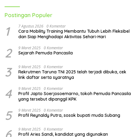
Postingan Populer
1
7 Agustus 2026
0 Komentar
Cara Mobility Training Membantu Tubuh Lebih Fleksibel
dan Siap Menghadapi Aktivitas Sehari-Hari
2
9 Maret 2025
0 Komentar
Sejarah Pemuda Pancasila
3
9 Maret 2025
0 Komentar
Rekrutmen Taruna TNI 2025 telah terjadi dibuka, cek
link daftar serta syaratnya
4
9 Maret 2025
0 Komentar
Profil Japto Soerjosoemarno, tokoh Pemuda Pancasila
yang tersebut dipanggil KPK
5
9 Maret 2025
0 Komentar
Profil Reynaldy Putra, sosok bupati muda Subang
6
9 Maret 2025
0 Komentar
Profil Aries Sandi, kandidat yang digunakan