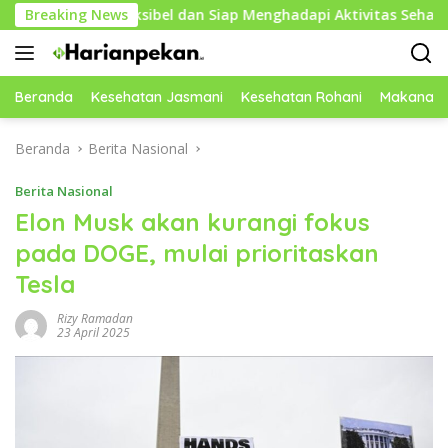
Langsung
h Fleksibel dan Siap Menghadapi Aktivitas Sehari-Hari
Breaking News
ke
konten
Beranda
Kesehatan Jasmani
Kesehatan Rohani
Makanan 
Beranda
Berita Nasional
Berita Nasional
Elon Musk akan kurangi fokus
pada DOGE, mulai prioritaskan
Tesla
Rizy Ramadan
23 April 2025