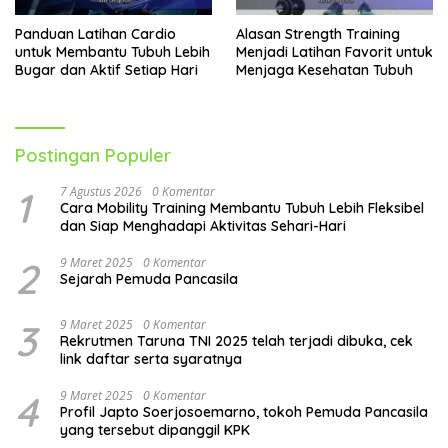
Panduan Latihan Cardio
Alasan Strength Training
untuk Membantu Tubuh Lebih
Menjadi Latihan Favorit untuk
Bugar dan Aktif Setiap Hari
Menjaga Kesehatan Tubuh
Postingan Populer
1
7 Agustus 2026
0 Komentar
Cara Mobility Training Membantu Tubuh Lebih Fleksibel
dan Siap Menghadapi Aktivitas Sehari-Hari
2
9 Maret 2025
0 Komentar
Sejarah Pemuda Pancasila
3
9 Maret 2025
0 Komentar
Rekrutmen Taruna TNI 2025 telah terjadi dibuka, cek
link daftar serta syaratnya
4
9 Maret 2025
0 Komentar
Profil Japto Soerjosoemarno, tokoh Pemuda Pancasila
yang tersebut dipanggil KPK