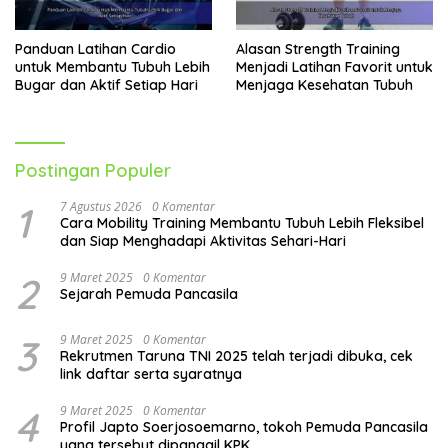
Panduan Latihan Cardio
Alasan Strength Training
untuk Membantu Tubuh Lebih
Menjadi Latihan Favorit untuk
Bugar dan Aktif Setiap Hari
Menjaga Kesehatan Tubuh
Postingan Populer
1
7 Agustus 2026
0 Komentar
Cara Mobility Training Membantu Tubuh Lebih Fleksibel
dan Siap Menghadapi Aktivitas Sehari-Hari
2
9 Maret 2025
0 Komentar
Sejarah Pemuda Pancasila
3
9 Maret 2025
0 Komentar
Rekrutmen Taruna TNI 2025 telah terjadi dibuka, cek
link daftar serta syaratnya
4
9 Maret 2025
0 Komentar
Profil Japto Soerjosoemarno, tokoh Pemuda Pancasila
yang tersebut dipanggil KPK