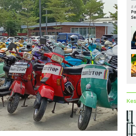
8 
Pa
Se
Op
Kes