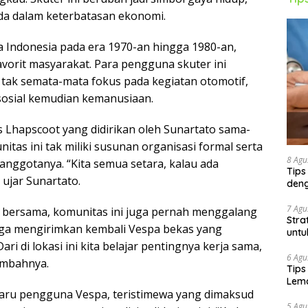
ada dalam keterbatasan ekonomi.
 Indonesia pada era 1970-an hingga 1980-an,
avorit masyarakat. Para pengguna skuter ini
ak semata-mata fokus pada kegiatan otomotif,
 sosial kemudian kemanusiaan.
 Lhapscoot yang didirikan oleh Sunartato sama-
tas ini tak miliki susunan organisasi formal serta
8 Agu
anggotanya. “Kita semua setara, kalau ada
Tips
 ujar Sunartato.
deng
7 Agu
sin bersama, komunitas ini juga pernah menggalang
Stra
uga mengirimkan kembali Vespa bekas yang
untu
ari di lokasi ini kita belajar pentingnya kerja sama,
6 Agu
tambahnya.
Tips
Lema
aru pengguna Vespa, teristimewa yang dimaksud
5 Agu