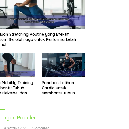
uan Stretching Routine yang Efektif
lum Berolahraga untuk Performa Lebih
mal
 Mobility Training
Panduan Latihan
bantu Tubuh
Cardio untuk
h Fleksibel dan
Membantu Tubuh
p Menghadapi
Lebih Bugar dan Aktif
vitas Sehari-Hari
Setiap Hari
tingan Populer
8 Agustus 2026
0 Komentar