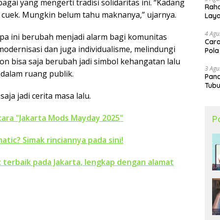
ai yang mengerti tradisi solidaritas ini. “Kadang
Raha
h cuek. Mungkin belum tahu maknanya,” ujarnya.
Lay
4 Agu
pa ini berubah menjadi alarm bagi komunitas
Cara
odernisasi dan juga individualisme, melindungi
Pola
son bisa saja berubah jadi simbol kehangatan lalu
3 Agu
dalam ruang publik.
Pand
Tubu
ja jadi cerita masa lalu.
ara "Jakarta Mods Mayday 2025"
P
atic? Simak rinciannya pada sini!
 terbaik pada Jakarta, lengkap dengan alamat