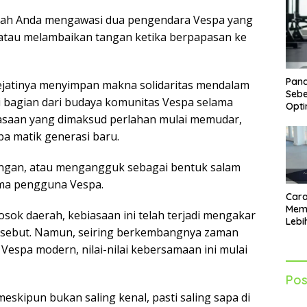
kah Anda mengawasi dua pengendara Vespa yang
atau melambaikan tangan ketika berpapasan ke
Pand
ejatinya menyimpan makna solidaritas mendalam
Sebe
 bagian dari budaya komunitas Vespa selama
Opti
asaan yang dimaksud perlahan mulai memudar,
a matik generasi baru.
tangan, atau mengangguk sebagai bentuk salam
ma pengguna Vespa.
Cara
Mem
sok daerah, kebiasaan ini telah terjadi mengakar
Lebi
 tersebut. Namun, seiring berkembangnya zaman
Sia
Akti
espa modern, nilai-nilai kebersamaan ini mulai
Pos
skipun bukan saling kenal, pasti saling sapa di