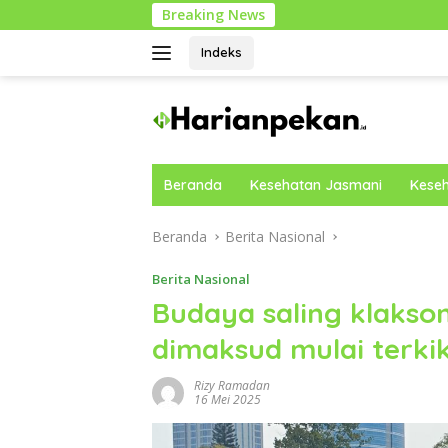
Langsung
Breaking News
Panduan Str
ke
konten
Indeks
Beranda
Kesehatan Jasmani
Keseh
Beranda
Berita Nasional
Berita Nasional
Budaya saling klaks
dimaksud mulai terki
Rizy Ramadan
16 Mei 2025