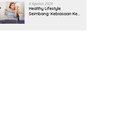
Panjang
6 Agustus 2026
Healthy Lifestyle
Seimbang: Kebiasaan Kecil
yang Membuat Energi
Harian Lebih Konsisten