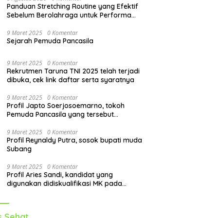
Panduan Stretching Routine yang Efektif
Sebelum Berolahraga untuk Performa
Lebih Optimal
9 Maret 2025
0 Komentar
Sejarah Pemuda Pancasila
9 Maret 2025
0 Komentar
Rekrutmen Taruna TNI 2025 telah terjadi
dibuka, cek link daftar serta syaratnya
9 Maret 2025
0 Komentar
Profil Japto Soerjosoemarno, tokoh
Pemuda Pancasila yang tersebut
dipanggil KPK
9 Maret 2025
0 Komentar
Profil Reynaldy Putra, sosok bupati muda
Subang
9 Maret 2025
0 Komentar
Profil Aries Sandi, kandidat yang
digunakan didiskualifikasi MK pada
pilkada 2024
s Sehat