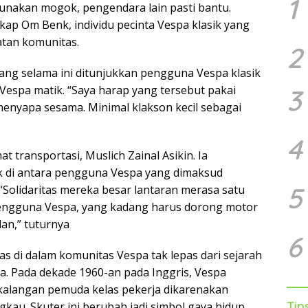
1
gunakan mogok, pengendara lain pasti bantu.
kap Om Benk, individu pecinta Vespa klasik yang
tan komunitas.
2
ang selama ini ditunjukkan pengguna Vespa klasik
 Vespa matik. “Saya harap yang tersebut pakai
3
enyapa sesama. Minimal klakson kecil sebagai
4
 transportasi, Muslich Zainal Asikin. Ia
ik di antara pengguna Vespa yang dimaksud
5
“Solidaritas mereka besar lantaran merasa satu
pengguna Vespa, yang kadang harus dorong motor
lan,” tuturnya
6
as di dalam komunitas Vespa tak lepas dari sejarah
. Pada dekade 1960-an pada Inggris, Vespa
 kalangan pemuda kelas pekerja dikarenakan
Tip
gkau. Skuter ini berubah jadi simbol gaya hidup,