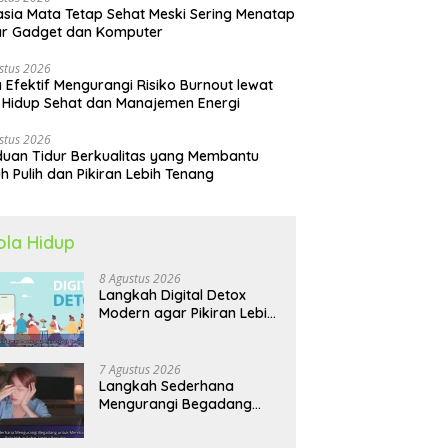
sia Mata Tetap Sehat Meski Sering Menatap
ar Gadget dan Komputer
stus 2026
 Efektif Mengurangi Risiko Burnout lewat
 Hidup Sehat dan Manajemen Energi
stus 2026
uan Tidur Berkualitas yang Membantu
h Pulih dan Pikiran Lebih Tenang
ola Hidup
8 Agustus 2026
Langkah Digital Detox
Modern agar Pikiran Lebih
Tenang dan Kondisi Fisik
Tetap Prima
7 Agustus 2026
Langkah Sederhana
Mengurangi Begadang
untuk Membangun Pola
Hidup Sehat Jangka