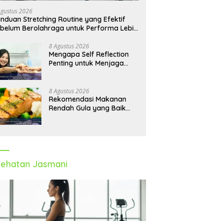
Agustus 2026
nduan Stretching Routine yang Efektif
belum Berolahraga untuk Performa Lebih
timal
8 Agustus 2026
Mengapa Self Reflection
Penting untuk Menjaga
Kesehatan Mental di
Tengah Kesibukan
8 Agustus 2026
Rekomendasi Makanan
Rendah Gula yang Baik
untuk Menjaga Energi dan
Kebugaran Tubuh
ehatan Jasmani