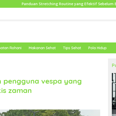
etching Routine yang Efektif Sebelum Berolahraga untuk Perf
atan Rohani
Makanan Sehat
Tips Sehat
Pola Hidup
P
on pengguna vespa yang
kis zaman