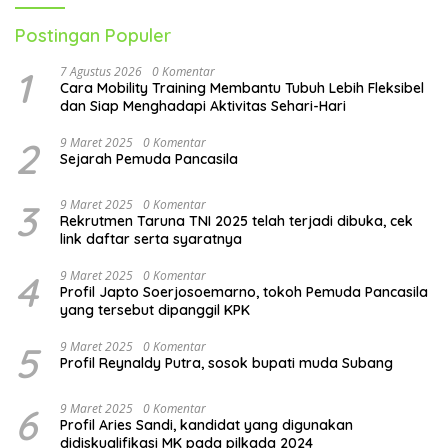
Postingan Populer
1
7 Agustus 2026
0 Komentar
Cara Mobility Training Membantu Tubuh Lebih Fleksibel
dan Siap Menghadapi Aktivitas Sehari-Hari
2
9 Maret 2025
0 Komentar
Sejarah Pemuda Pancasila
3
9 Maret 2025
0 Komentar
Rekrutmen Taruna TNI 2025 telah terjadi dibuka, cek
link daftar serta syaratnya
4
9 Maret 2025
0 Komentar
Profil Japto Soerjosoemarno, tokoh Pemuda Pancasila
yang tersebut dipanggil KPK
5
9 Maret 2025
0 Komentar
Profil Reynaldy Putra, sosok bupati muda Subang
6
9 Maret 2025
0 Komentar
Profil Aries Sandi, kandidat yang digunakan
didiskualifikasi MK pada pilkada 2024