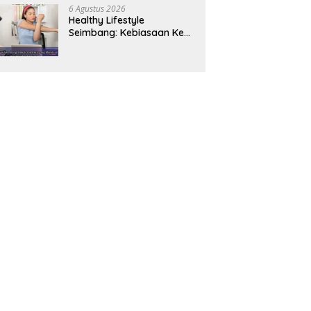
Panjang
6 Agustus 2026
Healthy Lifestyle
Seimbang: Kebiasaan Kecil
yang Membuat Energi
Harian Lebih Konsisten