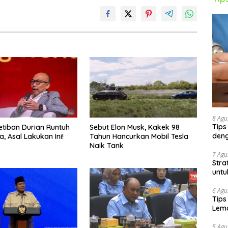
8 Agu
Tips
Ketiban Durian Runtuh
Sebut Elon Musk, Kakek 98
deng
a, Asal Lakukan Ini!
Tahun Hancurkan Mobil Tesla
Naik Tank
7 Agu
Stra
untu
6 Agu
Tips
Lema
5 Agu