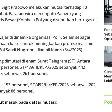
tyo Sigit Prabowo melakukan mutasi terhadap 10
oba). Para perwira menengah (Pamen) yang
s Besar (Kombes) Pol yang disebutkan bertugas di
Pand
Sebe
jar di dinamika organisasi Polri. Selain sebagai
Opti
inaan karier untuk meningkatkan profesionalisme
Pol Sandi Nugroho, diambil Kamis (3/4/2025).
ng dimutasi di enam Surat Telegram (ST). Antara
1 personel, ST/489/III/KEP./2025 sebanyak 442
Cara
25 sebanyak 261 personel.
Mem
Lebi
yak 153 personel, ST/492/III/KEP./2025 sebanyak 202
Sia
Akti
anyak 86 personel.
Pos
but masuk pada daftar mutasi: