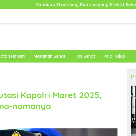
duan Stretching Routine yang Efektif Sebelum Berolahraga un
atan Rohani
Makanan Sehat
Tips Sehat
Pola Hidup
P
tasi Kapolri Maret 2025,
Nama-namanya