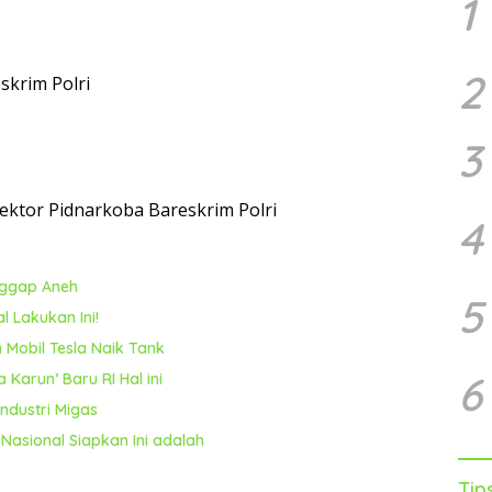
1
2
skrim Polri
3
Sektor Pidnarkoba Bareskrim Polri
4
nggap Aneh
5
l Lakukan Ini!
 Mobil Tesla Naik Tank
6
 Karun’ Baru RI Hal ini
ndustri Migas
Nasional Siapkan Ini adalah
Tip