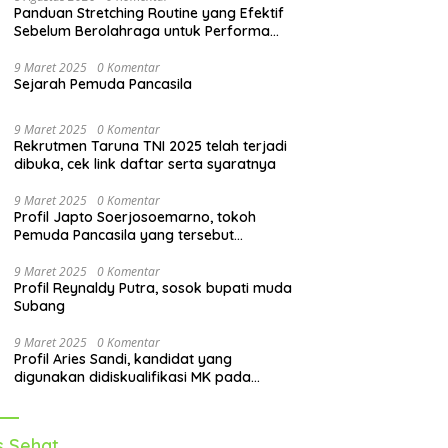
Panduan Stretching Routine yang Efektif
Sebelum Berolahraga untuk Performa
Lebih Optimal
9 Maret 2025
0 Komentar
Sejarah Pemuda Pancasila
9 Maret 2025
0 Komentar
Rekrutmen Taruna TNI 2025 telah terjadi
dibuka, cek link daftar serta syaratnya
9 Maret 2025
0 Komentar
Profil Japto Soerjosoemarno, tokoh
Pemuda Pancasila yang tersebut
dipanggil KPK
9 Maret 2025
0 Komentar
Profil Reynaldy Putra, sosok bupati muda
Subang
9 Maret 2025
0 Komentar
Profil Aries Sandi, kandidat yang
digunakan didiskualifikasi MK pada
pilkada 2024
s Sehat