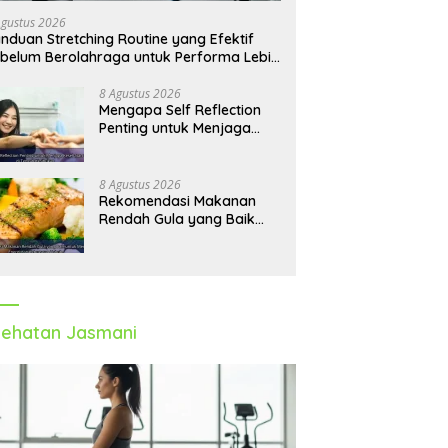
Agustus 2026
nduan Stretching Routine yang Efektif
belum Berolahraga untuk Performa Lebih
timal
8 Agustus 2026
Mengapa Self Reflection
Penting untuk Menjaga
Kesehatan Mental di
Tengah Kesibukan
8 Agustus 2026
Rekomendasi Makanan
Rendah Gula yang Baik
untuk Menjaga Energi dan
Kebugaran Tubuh
ehatan Jasmani