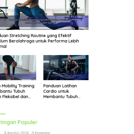
uan Stretching Routine yang Efektif
lum Berolahraga untuk Performa Lebih
mal
 Mobility Training
Panduan Latihan
bantu Tubuh
Cardio untuk
h Fleksibel dan
Membantu Tubuh
p Menghadapi
Lebih Bugar dan Aktif
vitas Sehari-Hari
Setiap Hari
tingan Populer
8 Agustus 2026
0 Komentar