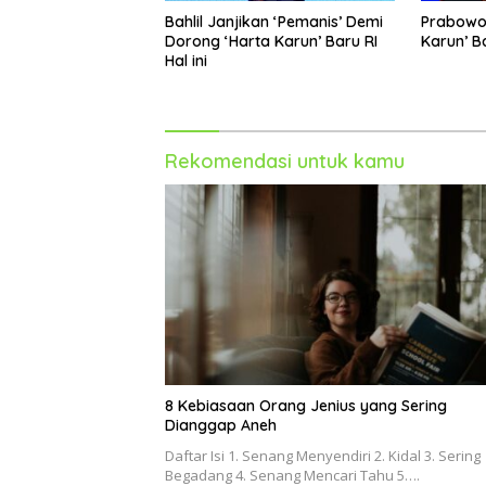
Bahlil Janjikan ‘Pemanis’ Demi
Prabowo
Dorong ‘Harta Karun’ Baru RI
Karun’ B
Hal ini
Rekomendasi untuk kamu
8 Kebiasaan Orang Jenius yang Sering
Dianggap Aneh
Daftar Isi 1. Senang Menyendiri 2. Kidal 3. Sering
Begadang 4. Senang Mencari Tahu 5….