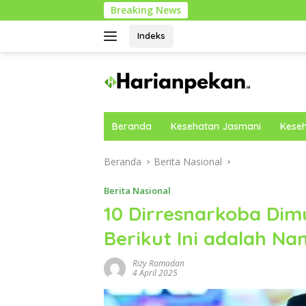
Langsung
Breaking News
Pan
ke
konten
Indeks
Beranda
Kesehatan Jasmani
Keseh
Beranda
Berita Nasional
Berita Nasional
10 Dirresnarkoba Dimu
Berikut Ini adalah 
Rizy Ramadan
4 April 2025