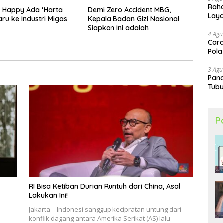
Raha
 Happy Ada ‘Harta
Demi Zero Accident MBG,
Lay
aru ke Industri Migas
Kepala Badan Gizi Nasional
Siapkan Ini adalah
4 Agu
Cara
Pola
3 Agu
Pand
Tubu
P
RI Bisa Ketiban Durian Runtuh dari China, Asal
Lakukan Ini!
Jakarta – Indonesi sanggup kecipratan untung dari
konflik dagang antara Amerika Serikat (AS) lalu