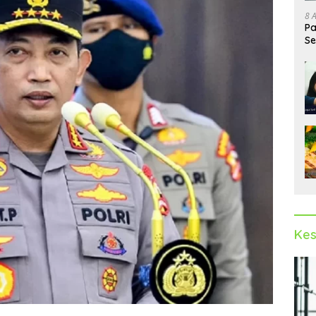
8 
Pa
Se
Op
Kes