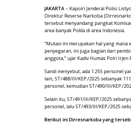
JAKARTA
– Kapolri Jenderal Polisi Lis
Direktur Reserse Narkoba (Dirresnark
tersebut menyandang pangkat Komisari
area banyak Polda di area Indonesia.
“Mutasi ini merupakan hal yang mana wa
penyegaran, ini juga bagian dari pemb
anggota,” ujar Kadiv Humas Polri Irjen 
Sandi menyebut, ada 1.255 personel ya
lain, ST/488/III/KEP./2025 sebanyak 11
personel, kemudian ST/490/III/KEP./20
Selain itu, ST/491/III/KEP./2025 seban
personel, lalu ST/493/III/KEP./2025 seb
Berikut ini Dirresnarkoba yang terse