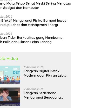
sia Mata Tetap Sehat Meski Sering Menatap
ar Gadget dan Komputer
stus 2026
 Efektif Mengurangi Risiko Burnout lewat
 Hidup Sehat dan Manajemen Energi
stus 2026
uan Tidur Berkualitas yang Membantu
h Pulih dan Pikiran Lebih Tenang
ola Hidup
8 Agustus 2026
Langkah Digital Detox
Modern agar Pikiran Lebih
Tenang dan Kondisi Fisik
Tetap Prima
7 Agustus 2026
Langkah Sederhana
Mengurangi Begadang
untuk Membangun Pola
Hidup Sehat Jangka