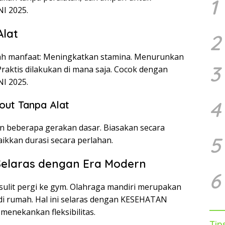
1
I 2025.
Alat
2
lah manfaat: Meningkatkan stamina. Menurunkan
3
raktis dilakukan di mana saja. Cocok dengan
I 2025.
4
ut Tanpa Alat
 beberapa gerakan dasar. Biasakan secara
5
aikkan durasi secara perlahan.
Selaras dengan Era Modern
6
sulit pergi ke gym. Olahraga mandiri merupakan
di rumah. Hal ini selaras dengan KESEHATAN
enekankan fleksibilitas.
Tip