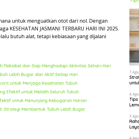
rhana untuk menguatkan otot dari nol. Dengan
njaga KESEHATAN JASMANI TERBARU HARI INI 2025.
alu butuh alat, tetapi kebiasaan yang dijalani
h Fleksibel dan Siap Menghadapi Aktivitas Sehari-Hari
7 Agu
uh Lebih Bugar dan Aktif Setiap Hari
Stra
untu
avorit untuk Menjaga Kesehatan Tubuh
g Efektif untuk Melatih Seluruh Tubuh
6 Agu
Tips
Efektif untuk Menunjang Kebugaran Harian
Lema
al: Strategi Membentuk Tubuh Lebih Bugar
5 Agu
Raha
Lay
4 Agu