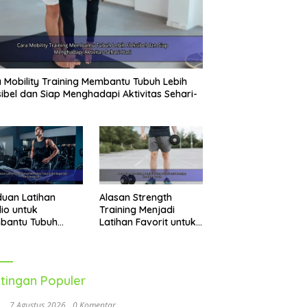
 Mobility Training Membantu Tubuh Lebih
sibel dan Siap Menghadapi Aktivitas Sehari-
uan Latihan
Alasan Strength
io untuk
Training Menjadi
bantu Tubuh
Latihan Favorit untuk
h Bugar dan Aktif
Menjaga Kesehatan
ap Hari
Tubuh
tingan Populer
7 Agustus 2026
0 Komentar