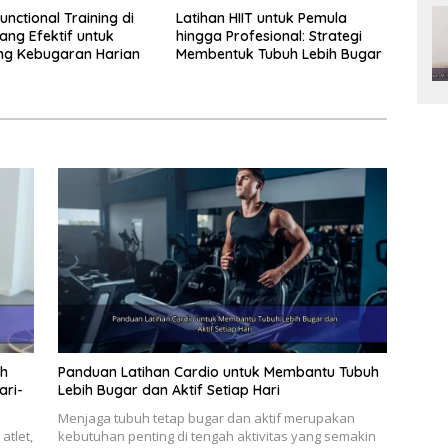
unctional Training di
Latihan HIIT untuk Pemula
ng Efektif untuk
hingga Profesional: Strategi
ng Kebugaran Harian
Membentuk Tubuh Lebih Bugar
ih
Panduan Latihan Cardio untuk Membantu Tubuh
ari-
Lebih Bugar dan Aktif Setiap Hari
Menjaga tubuh tetap bugar dan aktif merupakan
atlet,
kebutuhan penting di tengah aktivitas yang semakin