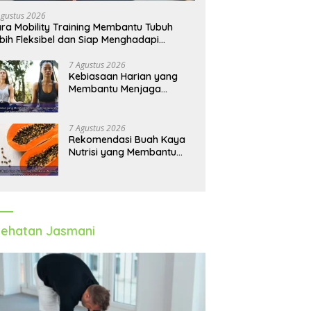
Agustus 2026
ra Mobility Training Membantu Tubuh
bih Fleksibel dan Siap Menghadapi
tivitas Sehari-Hari
7 Agustus 2026
Kebiasaan Harian yang
Membantu Menjaga
Emotional Wellness dan
Mengelola Perasaan Positif
7 Agustus 2026
Rekomendasi Buah Kaya
Nutrisi yang Membantu
Meningkatkan Imunitas
Secara Alami
ehatan Jasmani