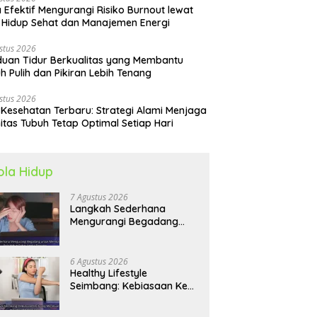
 Efektif Mengurangi Risiko Burnout lewat
 Hidup Sehat dan Manajemen Energi
stus 2026
uan Tidur Berkualitas yang Membantu
h Pulih dan Pikiran Lebih Tenang
stus 2026
 Kesehatan Terbaru: Strategi Alami Menjaga
itas Tubuh Tetap Optimal Setiap Hari
ola Hidup
7 Agustus 2026
Langkah Sederhana
Mengurangi Begadang
untuk Membangun Pola
Hidup Sehat Jangka
Panjang
6 Agustus 2026
Healthy Lifestyle
Seimbang: Kebiasaan Kecil
yang Membuat Energi
Harian Lebih Konsisten