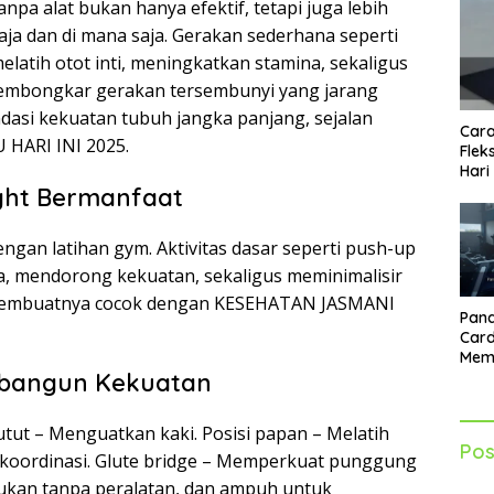
npa alat bukan hanya efektif, tetapi juga lebih
saja dan di mana saja. Gerakan sederhana seperti
latih otot inti, meningkatkan stamina, sekaligus
 membongkar gerakan tersembunyi yang jarang
dasi kekuatan tubuh jangka panjang, sejalan
Cara
HARI INI 2025.
Flek
Hari
ght Bermanfaat
ngan latihan gym. Aktivitas dasar seperti push-up
, mendorong kekuatan, sekaligus meminimalisir
ng membuatnya cocok dengan KESEHATAN JASMANI
Pand
Card
Mem
Lebi
bangun Kekuatan
Seti
utut – Menguatkan kaki. Posisi papan – Melatih
Pos
a koordinasi. Glute bridge – Memperkuat punggung
ukan tanpa peralatan, dan ampuh untuk