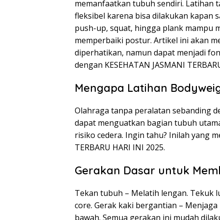
memanfaatkan tubuh sendiri. Latihan ta
fleksibel karena bisa dilakukan kapan 
push-up, squat, hingga plank mampu me
memperbaiki postur. Artikel ini akan
diperhatikan, namun dapat menjadi fon
dengan KESEHATAN JASMANI TERBARU 
Mengapa Latihan Bodywei
Olahraga tanpa peralatan sebanding de
dapat menguatkan bagian tubuh utama
risiko cedera. Ingin tahu? Inilah ya
TERBARU HARI INI 2025.
Gerakan Dasar untuk Mem
Tekan tubuh – Melatih lengan. Tekuk l
core. Gerak kaki bergantian – Menjag
bawah. Semua gerakan ini mudah dilak