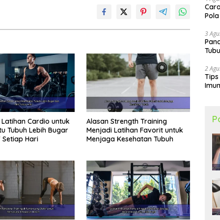
Cara
Pola
3 Agu
Pand
Tubu
2 Agu
Tips
Imun
P
Latihan Cardio untuk
Alasan Strength Training
u Tubuh Lebih Bugar
Menjadi Latihan Favorit untuk
 Setiap Hari
Menjaga Kesehatan Tubuh