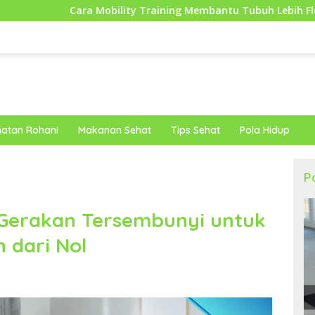
bility Training Membantu Tubuh Lebih Fleksibel dan Siap Mengh
atan Rohani
Makanan Sehat
Tips Sehat
Pola Hidup
P
 Gerakan Tersembunyi untuk
dari Nol