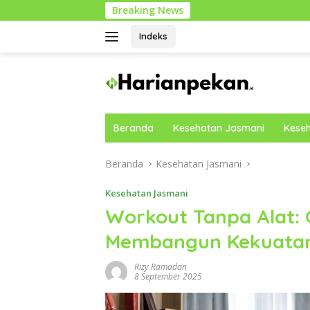
Langsung
Breaking News
Cara Mo
ke
konten
Indeks
Beranda
Kesehatan Jasmani
Keseh
Beranda
Kesehatan Jasmani
Kesehatan Jasmani
Workout Tanpa Alat:
Membangun Kekuatan 
Rizy Ramadan
8 September 2025