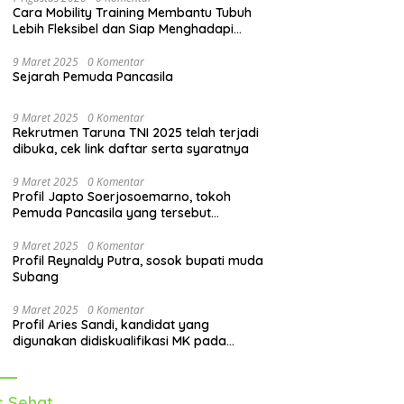
Cara Mobility Training Membantu Tubuh
Lebih Fleksibel dan Siap Menghadapi
Aktivitas Sehari-Hari
9 Maret 2025
0 Komentar
Sejarah Pemuda Pancasila
9 Maret 2025
0 Komentar
Rekrutmen Taruna TNI 2025 telah terjadi
dibuka, cek link daftar serta syaratnya
9 Maret 2025
0 Komentar
Profil Japto Soerjosoemarno, tokoh
Pemuda Pancasila yang tersebut
dipanggil KPK
9 Maret 2025
0 Komentar
Profil Reynaldy Putra, sosok bupati muda
Subang
9 Maret 2025
0 Komentar
Profil Aries Sandi, kandidat yang
digunakan didiskualifikasi MK pada
pilkada 2024
s Sehat