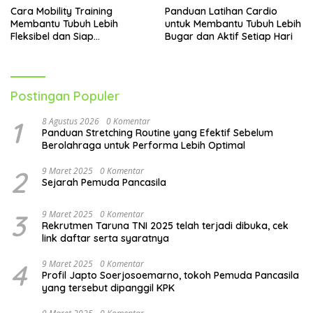
Cara Mobility Training
Panduan Latihan Cardio
Membantu Tubuh Lebih
untuk Membantu Tubuh Lebih
Fleksibel dan Siap
Bugar dan Aktif Setiap Hari
Menghadapi Aktivitas Sehari-
Hari
Postingan Populer
1
8 Agustus 2026
0 Komentar
Panduan Stretching Routine yang Efektif Sebelum
Berolahraga untuk Performa Lebih Optimal
2
9 Maret 2025
0 Komentar
Sejarah Pemuda Pancasila
3
9 Maret 2025
0 Komentar
Rekrutmen Taruna TNI 2025 telah terjadi dibuka, cek
link daftar serta syaratnya
4
9 Maret 2025
0 Komentar
Profil Japto Soerjosoemarno, tokoh Pemuda Pancasila
yang tersebut dipanggil KPK