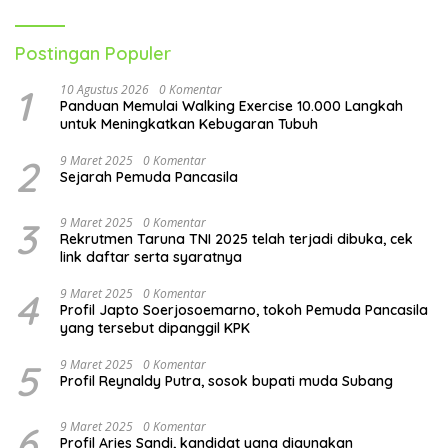
Postingan Populer
1
10 Agustus 2026
0 Komentar
Panduan Memulai Walking Exercise 10.000 Langkah
untuk Meningkatkan Kebugaran Tubuh
2
9 Maret 2025
0 Komentar
Sejarah Pemuda Pancasila
3
9 Maret 2025
0 Komentar
Rekrutmen Taruna TNI 2025 telah terjadi dibuka, cek
link daftar serta syaratnya
4
9 Maret 2025
0 Komentar
Profil Japto Soerjosoemarno, tokoh Pemuda Pancasila
yang tersebut dipanggil KPK
5
9 Maret 2025
0 Komentar
Profil Reynaldy Putra, sosok bupati muda Subang
6
9 Maret 2025
0 Komentar
Profil Aries Sandi, kandidat yang digunakan