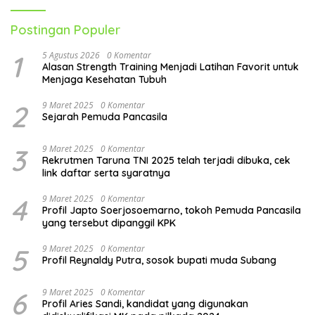
Postingan Populer
1
5 Agustus 2026
0 Komentar
Alasan Strength Training Menjadi Latihan Favorit untuk
Menjaga Kesehatan Tubuh
2
9 Maret 2025
0 Komentar
Sejarah Pemuda Pancasila
3
9 Maret 2025
0 Komentar
Rekrutmen Taruna TNI 2025 telah terjadi dibuka, cek
link daftar serta syaratnya
4
9 Maret 2025
0 Komentar
Profil Japto Soerjosoemarno, tokoh Pemuda Pancasila
yang tersebut dipanggil KPK
5
9 Maret 2025
0 Komentar
Profil Reynaldy Putra, sosok bupati muda Subang
6
9 Maret 2025
0 Komentar
Profil Aries Sandi, kandidat yang digunakan