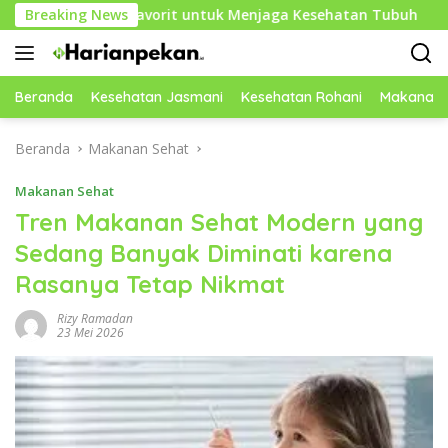
Langsung
atihan Favorit untuk Menjaga Kesehatan Tubuh
Breaking News
Mengapa
ke
konten
Beranda
Kesehatan Jasmani
Kesehatan Rohani
Makanan 
Beranda
Makanan Sehat
Makanan Sehat
Tren Makanan Sehat Modern yang
Sedang Banyak Diminati karena
Rasanya Tetap Nikmat
Rizy Ramadan
23 Mei 2026