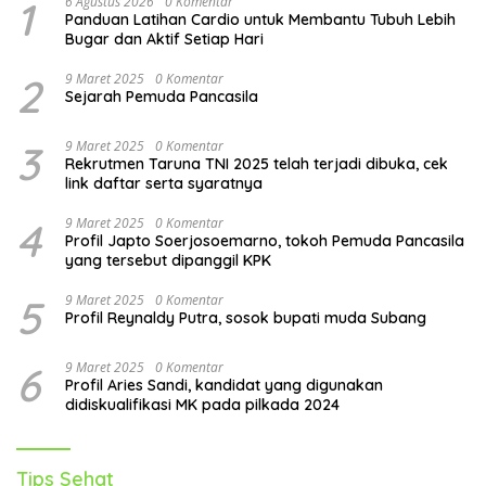
1
6 Agustus 2026
0 Komentar
Panduan Latihan Cardio untuk Membantu Tubuh Lebih
Bugar dan Aktif Setiap Hari
2
9 Maret 2025
0 Komentar
Sejarah Pemuda Pancasila
3
9 Maret 2025
0 Komentar
Rekrutmen Taruna TNI 2025 telah terjadi dibuka, cek
link daftar serta syaratnya
4
9 Maret 2025
0 Komentar
Profil Japto Soerjosoemarno, tokoh Pemuda Pancasila
yang tersebut dipanggil KPK
5
9 Maret 2025
0 Komentar
Profil Reynaldy Putra, sosok bupati muda Subang
6
9 Maret 2025
0 Komentar
Profil Aries Sandi, kandidat yang digunakan
didiskualifikasi MK pada pilkada 2024
Tips Sehat