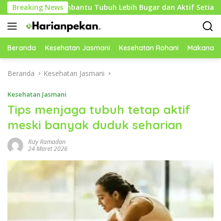
Langsung
tuk Membantu Tubuh Lebih Bugar dan Aktif Setiap Hari
Breaking News
ke
konten
Beranda
Kesehatan Jasmani
Kesehatan Rohani
Makanan 
Beranda
Kesehatan Jasmani
Kesehatan Jasmani
Tips menjaga tubuh tetap aktif
meski banyak duduk seharian
Rizy Ramadan
24 Maret 2026