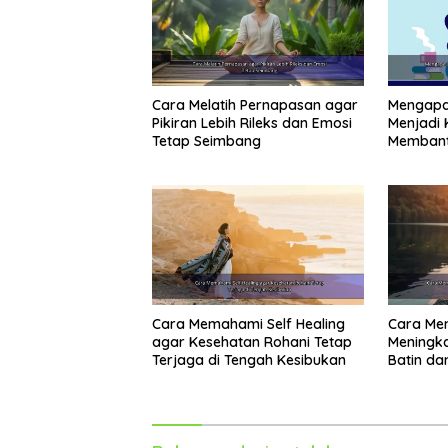
Cara Melatih Pernapasan agar
Mengapa 
Pikiran Lebih Rileks dan Emosi
Menjadi 
Tetap Seimbang
Membant
Cara Memahami Self Healing
Cara Mem
agar Kesehatan Rohani Tetap
Meningk
Terjaga di Tengah Kesibukan
Batin da
Sehari-H