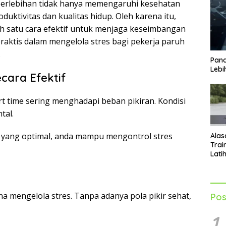
g berlebihan tidak hanya memengaruhi kesehatan
uktivitas dan kualitas hidup. Oleh karena itu,
ah satu cara efektif untuk menjaga keseimbangan
praktis dalam mengelola stres bagi pekerja paruh
.
Pand
Lebi
cara Efektif
art time sering menghadapi beban pikiran. Kondisi
tal.
at yang optimal, anda mampu mengontrol stres
Alas
Trai
Lati
Men
Tub
a mengelola stres. Tanpa adanya pola pikir sehat,
Pos
1