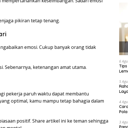
m mempertahankan keseimbangan. Sadari emosi
njaga pikiran tetap tenang.
ari
 mengabaikan emosi. Cukup banyak orang tidak
6 Agu
Tips
asi. Sebenarnya, ketenangan amat utama.
Lema
5 Agu
Raha
Lay
bagi pekerja paruh waktu dapat membantu
yang optimal, kamu mampu tetap bahagia dalam
4 Agu
Cara
Pola
aan positif. Share artikel ini ke teman sehingga
3 Agu
Pand