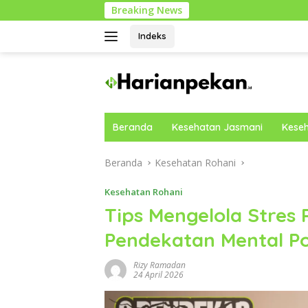
Langsung
Breaking News
ke
konten
Indeks
Beranda
Kesehatan Jasmani
Keseh
Beranda
Kesehatan Rohani
Kesehatan Rohani
Tips Mengelola Stres
Pendekatan Mental Po
Rizy Ramadan
24 April 2026