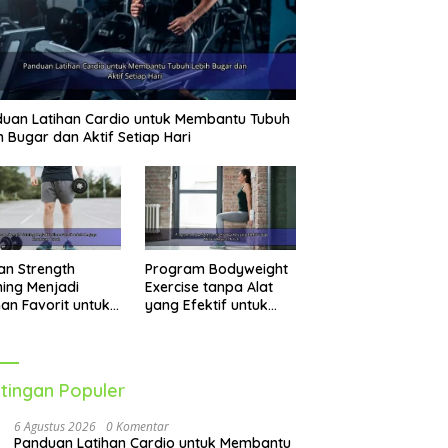
uan Latihan Cardio untuk Membantu Tubuh
h Bugar dan Aktif Setiap Hari
an Strength
Program Bodyweight
ning Menjadi
Exercise tanpa Alat
han Favorit untuk
yang Efektif untuk
jaga Kesehatan
Melatih Seluruh Tubuh
uh
tingan Populer
6 Agustus 2026
0 Komentar
Panduan Latihan Cardio untuk Membantu