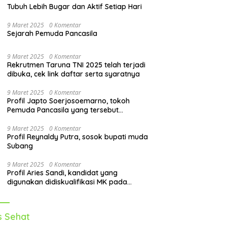
Tubuh Lebih Bugar dan Aktif Setiap Hari
9 Maret 2025
0 Komentar
Sejarah Pemuda Pancasila
9 Maret 2025
0 Komentar
Rekrutmen Taruna TNI 2025 telah terjadi
dibuka, cek link daftar serta syaratnya
9 Maret 2025
0 Komentar
Profil Japto Soerjosoemarno, tokoh
Pemuda Pancasila yang tersebut
dipanggil KPK
9 Maret 2025
0 Komentar
Profil Reynaldy Putra, sosok bupati muda
Subang
9 Maret 2025
0 Komentar
Profil Aries Sandi, kandidat yang
digunakan didiskualifikasi MK pada
pilkada 2024
s Sehat