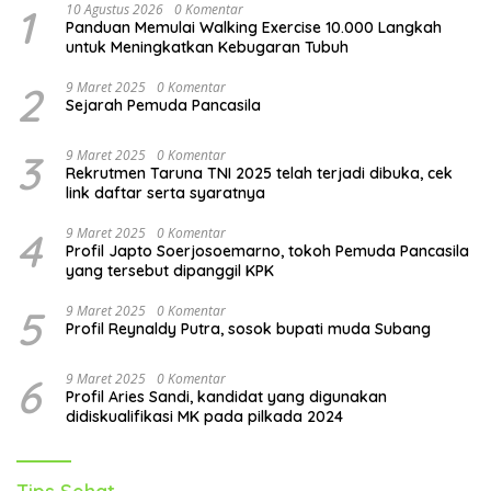
1
10 Agustus 2026
0 Komentar
efektif, gaya hidup sehat, disiplin diri, dan praktik
Panduan Memulai Walking Exercise 10.000 Langkah
mindfulness, Anda dapat meningkatkan produktivitas,
untuk Meningkatkan Kebugaran Tubuh
kesejahteraan, dan mencapai tujuan Anda, baik itu di
2
9 Maret 2025
0 Komentar
dunia bisnis, olahraga, atau bahkan dalam perjalanan
Sejarah Pemuda Pancasila
spiritual Anda. Ingatlah bahwa konsistensi dan
komitmen adalah kunci keberhasilan. Mulailah dengan
3
9 Maret 2025
0 Komentar
Rekrutmen Taruna TNI 2025 telah terjadi dibuka, cek
langkah kecil, dan secara bertahap bangun pola hidup
link daftar serta syaratnya
teratur yang sesuai dengan kebutuhan dan gaya hidup
Anda.
4
9 Maret 2025
0 Komentar
Profil Japto Soerjosoemarno, tokoh Pemuda Pancasila
yang tersebut dipanggil KPK
5
9 Maret 2025
0 Komentar
Profil Reynaldy Putra, sosok bupati muda Subang
6
9 Maret 2025
0 Komentar
Profil Aries Sandi, kandidat yang digunakan
didiskualifikasi MK pada pilkada 2024