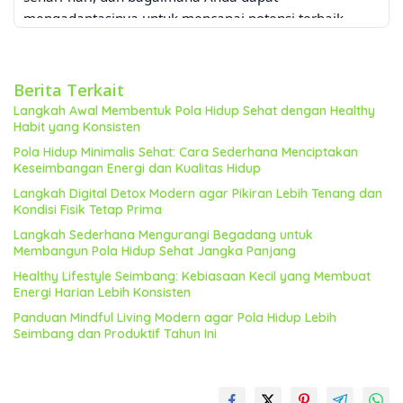
mengadaptasinya untuk mencapai potensi terbaik
Anda.
Manajemen Waktu: Inti dari Pola
Hidup Teratur
Berita Terkait
Langkah Awal Membentuk Pola Hidup Sehat dengan Healthy
Baik CEO yang memimpin perusahaan multinasional,
Habit yang Konsisten
atlet yang berlatih keras untuk meraih medali, maupun
Pola Hidup Minimalis Sehat: Cara Sederhana Menciptakan
biksu yang menjalani meditasi intensif, semuanya
Keseimbangan Energi dan Kualitas Hidup
memiliki satu kesamaan:
manajemen waktu yang
Langkah Digital Detox Modern agar Pikiran Lebih Tenang dan
efektif
. Mereka memahami betapa berharganya waktu,
Kondisi Fisik Tetap Prima
dan mereka menggunakannya dengan bijak. Ini bukan
Langkah Sederhana Mengurangi Begadang untuk
hanya tentang membuat daftar tugas, tetapi tentang
Membangun Pola Hidup Sehat Jangka Panjang
memprioritaskan tugas-tugas penting, menghindari
Healthy Lifestyle Seimbang: Kebiasaan Kecil yang Membuat
pemborosan waktu, dan menjadwalkan waktu untuk
Energi Harian Lebih Konsisten
istirahat dan relaksasi.
Panduan Mindful Living Modern agar Pola Hidup Lebih
Teknik-Teknik Manajemen Waktu yang
Seimbang dan Produktif Tahun Ini
Efektif
Metode Pomodoro:
Teknik ini melibatkan bekerja
dalam interval 25 menit yang diikuti oleh istirahat 5