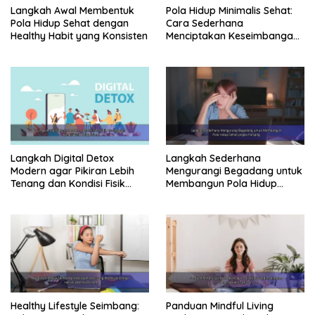
saja, menjalani pelatihan intensif, tetapi bahkan CEO
Langkah Awal Membentuk
Pola Hidup Minimalis Sehat:
dan biksu juga menyadari pentingnya aktivitas fisik.
Pola Hidup Sehat dengan
Cara Sederhana
Jalan pagi, yoga, atau meditasi gerakan dapat
Healthy Habit yang Konsisten
Menciptakan Keseimbangan
Energi dan Kualitas Hidup
membantu mengurangi stres dan meningkatkan fokus.
Read Also:
Mulai dari Nol! Panduan Lengkap Pola Hidup
Teratur dan Sehat ala Orang Sukses Dunia
Langkah Digital Detox
Langkah Sederhana
Bukan Sulap, Bukan Sihir! Ini Cara Mengubah
Modern agar Pikiran Lebih
Mengurangi Begadang untuk
Tenang dan Kondisi Fisik
Membangun Pola Hidup
Hidup Berantakan Jadi Teratur dan Disiplin
Tetap Prima
Sehat Jangka Panjang
dalam 30 Hari
Rahasia Pola Hidup yang Teratur dan Benar:
Cara Sederhana Menjadi Lebih Sehat,
Produktif, dan Bahagia Setiap Hari!
Healthy Lifestyle Seimbang:
Panduan Mindful Living