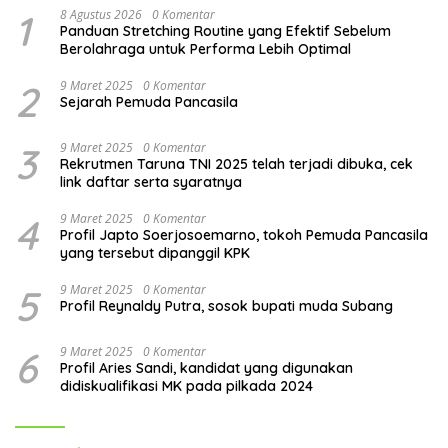
1
8 Agustus 2026
0 Komentar
Panduan Stretching Routine yang Efektif Sebelum
Berolahraga untuk Performa Lebih Optimal
2
9 Maret 2025
0 Komentar
Sejarah Pemuda Pancasila
3
9 Maret 2025
0 Komentar
Rekrutmen Taruna TNI 2025 telah terjadi dibuka, cek
link daftar serta syaratnya
4
9 Maret 2025
0 Komentar
Profil Japto Soerjosoemarno, tokoh Pemuda Pancasila
yang tersebut dipanggil KPK
5
9 Maret 2025
0 Komentar
Profil Reynaldy Putra, sosok bupati muda Subang
6
9 Maret 2025
0 Komentar
Profil Aries Sandi, kandidat yang digunakan
didiskualifikasi MK pada pilkada 2024