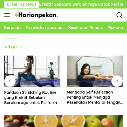
Langsung
utine yang Efektif Sebelum Berolahraga untuk Performa Lebih
Breaking News
ke
konten
Beranda
Kesehatan Jasmani
Kesehatan Rohani
Makanan 
Vitamin
Mengapa Self Reflection
Rekomendasi Makanan
Penting untuk Menjaga
Rendah Gula yang Baik untuk
Kesehatan Mental di Tengah
Menjaga Energi dan
Kesibukan
Kebugaran Tubuh