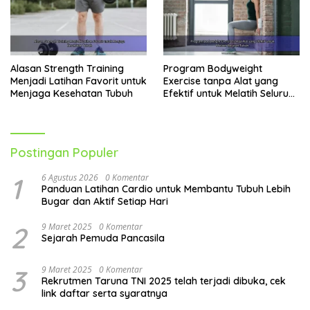
Alasan Strength Training
Program Bodyweight
Menjadi Latihan Favorit untuk
Exercise tanpa Alat yang
Menjaga Kesehatan Tubuh
Efektif untuk Melatih Seluruh
Tubuh
Postingan Populer
1
6 Agustus 2026
0 Komentar
Panduan Latihan Cardio untuk Membantu Tubuh Lebih
Bugar dan Aktif Setiap Hari
2
9 Maret 2025
0 Komentar
Sejarah Pemuda Pancasila
3
9 Maret 2025
0 Komentar
Rekrutmen Taruna TNI 2025 telah terjadi dibuka, cek
link daftar serta syaratnya