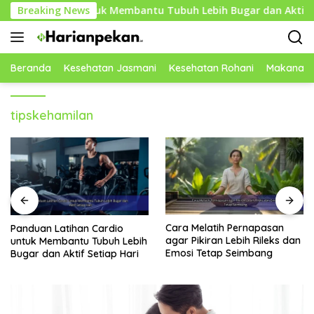
Langsung
n Cardio untuk Membantu Tubuh Lebih Bugar dan Aktif Setiap 
Breaking News
ke
konten
Beranda
Kesehatan Jasmani
Kesehatan Rohani
Makanan 
tipskehamilan
Cara Melatih Pernapasan
Mengenal Sayuran Hijau
agar Pikiran Lebih Rileks dan
Kaya Nutrisi yang Cocok
Emosi Tetap Seimbang
untuk Menu Sehat Modern