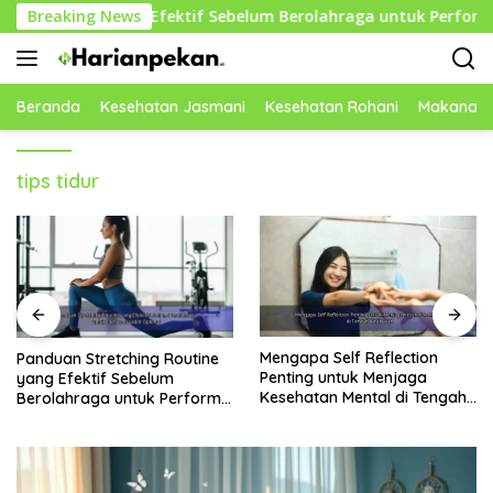
Langsung
outine yang Efektif Sebelum Berolahraga untuk Performa Lebih
Breaking News
ke
konten
Beranda
Kesehatan Jasmani
Kesehatan Rohani
Makanan 
tips tidur
Mengapa Self Reflection
Rekomendasi Makanan
Penting untuk Menjaga
Rendah Gula yang Baik untuk
Kesehatan Mental di Tengah
Menjaga Energi dan
Kesibukan
Kebugaran Tubuh