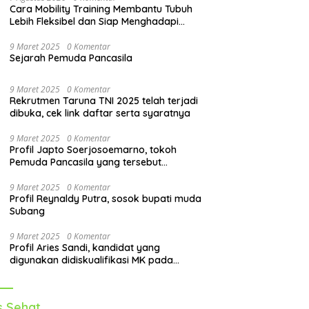
Cara Mobility Training Membantu Tubuh
Lebih Fleksibel dan Siap Menghadapi
Aktivitas Sehari-Hari
9 Maret 2025
0 Komentar
Sejarah Pemuda Pancasila
9 Maret 2025
0 Komentar
Rekrutmen Taruna TNI 2025 telah terjadi
dibuka, cek link daftar serta syaratnya
9 Maret 2025
0 Komentar
Profil Japto Soerjosoemarno, tokoh
Pemuda Pancasila yang tersebut
dipanggil KPK
9 Maret 2025
0 Komentar
Profil Reynaldy Putra, sosok bupati muda
Subang
9 Maret 2025
0 Komentar
Profil Aries Sandi, kandidat yang
digunakan didiskualifikasi MK pada
pilkada 2024
s Sehat