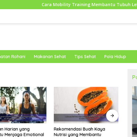
Cara Mobility Training Membantu Tubuh Lebih Fleksibel d
atan Rohani
Makanan Sehat
Tips Sehat
Pola Hidup
P
dasi Buah Kaya
Lang
Strategi Hidup Sehat bagi
yang Membantu
Meng
Karyawan Kantoran untuk