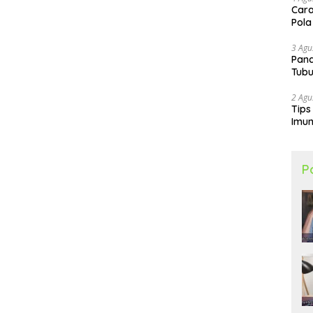
Cara
Pola
3 Agu
Pand
Tubu
2 Agu
Tips
Imun
P