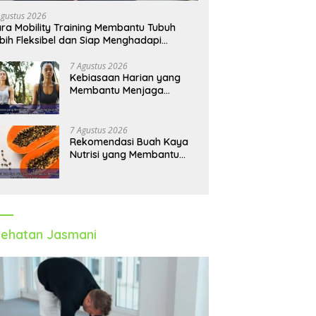
angun Pola Hidup Sehat
dan Aktif Setiap Hari
T
Agustus 2026
ka Panjang
ra Mobility Training Membantu Tubuh
bih Fleksibel dan Siap Menghadapi
tivitas Sehari-Hari
7 Agustus 2026
Kebiasaan Harian yang
Membantu Menjaga
Emotional Wellness dan
Mengelola Perasaan Positif
7 Agustus 2026
Rekomendasi Buah Kaya
Nutrisi yang Membantu
Meningkatkan Imunitas
Secara Alami
ehatan Jasmani