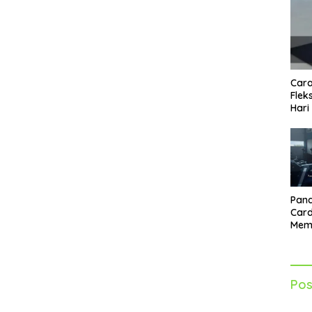
Cara
Flek
Hari
Pand
Card
Mem
Lebi
Seti
Pos