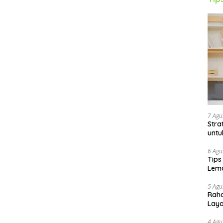
7 Agu
Stra
untu
6 Agu
Tips
Lema
5 Agu
Raha
Lay
4 Agu