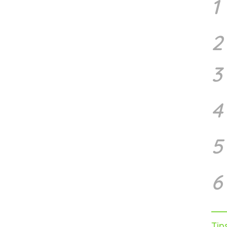
1
2
3
4
5
6
Tip