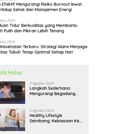
 Efektif Mengurangi Risiko Burnout lewat
 Hidup Sehat dan Manajemen Energi
stus 2026
uan Tidur Berkualitas yang Membantu
h Pulih dan Pikiran Lebih Tenang
stus 2026
 Kesehatan Terbaru: Strategi Alami Menjaga
itas Tubuh Tetap Optimal Setiap Hari
ola Hidup
7 Agustus 2026
Langkah Sederhana
Mengurangi Begadang
untuk Membangun Pola
Hidup Sehat Jangka
Panjang
6 Agustus 2026
Healthy Lifestyle
Seimbang: Kebiasaan Kecil
yang Membuat Energi
Harian Lebih Konsisten