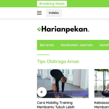
Langsung
Breaking News
ke
konten
Indeks
Beranda
Kesehatan Jasmani
Keseh
Tips Olahraga Aman
Kebiasaan Harian yang
Rekomen
y Training
Membantu Menjaga Emotional
Nutrisi 
ubuh Lebih