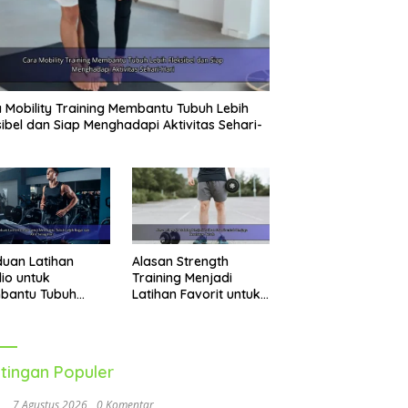
 Mobility Training Membantu Tubuh Lebih
sibel dan Siap Menghadapi Aktivitas Sehari-
uan Latihan
Alasan Strength
io untuk
Training Menjadi
bantu Tubuh
Latihan Favorit untuk
h Bugar dan Aktif
Menjaga Kesehatan
ap Hari
Tubuh
tingan Populer
7 Agustus 2026
0 Komentar