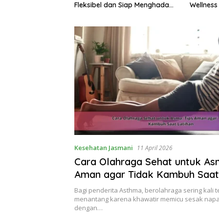
Wellness dan Mengelola
Meningka
an Siap Menghadapi
Perasaan Positif
Alami
hari-Hari
Kesehatan Jasmani
11 April 2026
Cara Olahraga Sehat untuk Asm
Aman agar Tidak Kambuh Saat
Bagi penderita Asthma, berolahraga sering kali 
menantang karena khawatir memicu sesak napa
dengan…