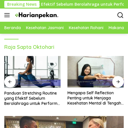
Langsung
Routine yang Efektif Sebelum Berolahraga untuk Performa Lebi
Breaking News
ke
konten
Beranda
Kesehatan Jasmani
Kesehatan Rohani
Makanan 
Raja Sapta Oktohari
Mengapa Self Reflection
Rekomendasi Makanan
Penting untuk Menjaga
Rendah Gula yang Baik untuk
Kesehatan Mental di Tengah
Menjaga Energi dan
Kesibukan
Kebugaran Tubuh