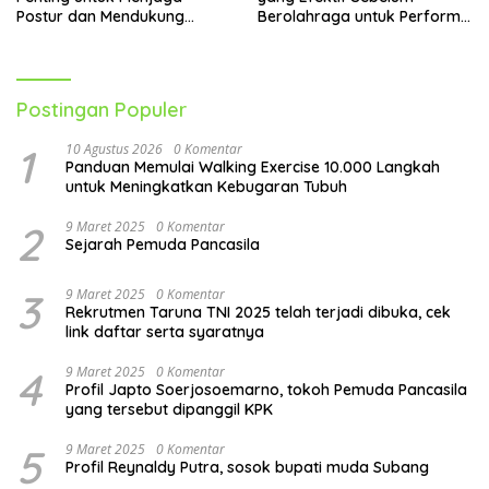
Postur dan Mendukung
Berolahraga untuk Performa
Pergerakan Tubuh
Lebih Optimal
Postingan Populer
1
10 Agustus 2026
0 Komentar
Panduan Memulai Walking Exercise 10.000 Langkah
untuk Meningkatkan Kebugaran Tubuh
2
9 Maret 2025
0 Komentar
Sejarah Pemuda Pancasila
3
9 Maret 2025
0 Komentar
Rekrutmen Taruna TNI 2025 telah terjadi dibuka, cek
link daftar serta syaratnya
4
9 Maret 2025
0 Komentar
Profil Japto Soerjosoemarno, tokoh Pemuda Pancasila
yang tersebut dipanggil KPK
5
9 Maret 2025
0 Komentar
Profil Reynaldy Putra, sosok bupati muda Subang