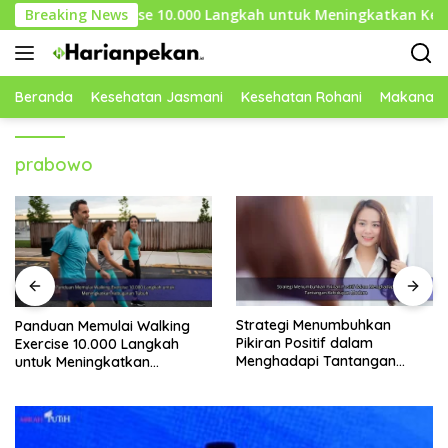
Langsung
king Exercise 10.000 Langkah untuk Meningkatkan Kebugaran
Breaking News
ke
konten
Beranda
Kesehatan Jasmani
Kesehatan Rohani
Makanan 
prabowo
Strategi Menumbuhkan
Daftar Makanan dengan
Pikiran Positif dalam
Lemak Sehat untuk Menjaga
Menghadapi Tantangan
Keseimbangan Nutrisi Tubuh
Kehidupan Modern