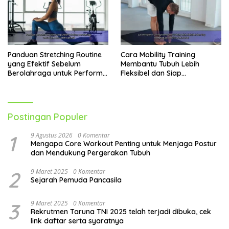
Panduan Stretching Routine
Cara Mobility Training
yang Efektif Sebelum
Membantu Tubuh Lebih
Berolahraga untuk Performa
Fleksibel dan Siap
Lebih Optimal
Menghadapi Aktivitas Sehari-
Hari
Postingan Populer
1
9 Agustus 2026
0 Komentar
Mengapa Core Workout Penting untuk Menjaga Postur
dan Mendukung Pergerakan Tubuh
2
9 Maret 2025
0 Komentar
Sejarah Pemuda Pancasila
3
9 Maret 2025
0 Komentar
Rekrutmen Taruna TNI 2025 telah terjadi dibuka, cek
link daftar serta syaratnya