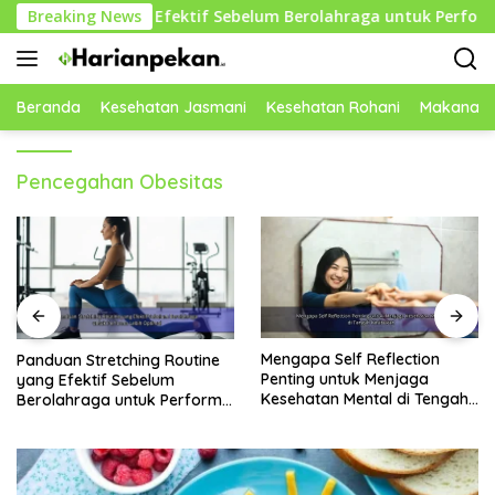
Langsung
outine yang Efektif Sebelum Berolahraga untuk Performa Lebi
Breaking News
ke
konten
Beranda
Kesehatan Jasmani
Kesehatan Rohani
Makanan 
Pencegahan Obesitas
Mengapa Self Reflection
Rekomendasi Makanan
Penting untuk Menjaga
Rendah Gula yang Baik untuk
Kesehatan Mental di Tengah
Menjaga Energi dan
Kesibukan
Kebugaran Tubuh