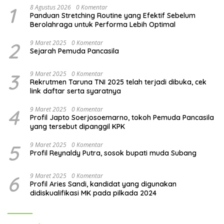
1
8 Agustus 2026
0 Komentar
Panduan Stretching Routine yang Efektif Sebelum
Berolahraga untuk Performa Lebih Optimal
2
9 Maret 2025
0 Komentar
Sejarah Pemuda Pancasila
3
9 Maret 2025
0 Komentar
Rekrutmen Taruna TNI 2025 telah terjadi dibuka, cek
link daftar serta syaratnya
4
9 Maret 2025
0 Komentar
Profil Japto Soerjosoemarno, tokoh Pemuda Pancasila
yang tersebut dipanggil KPK
5
9 Maret 2025
0 Komentar
Profil Reynaldy Putra, sosok bupati muda Subang
6
9 Maret 2025
0 Komentar
Profil Aries Sandi, kandidat yang digunakan
didiskualifikasi MK pada pilkada 2024