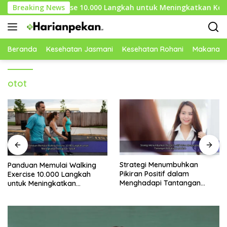
Langsung
lking Exercise 10.000 Langkah untuk Meningkatkan Kebugara
Breaking News
ke
konten
Beranda
Kesehatan Jasmani
Kesehatan Rohani
Makanan 
otot
Strategi Menumbuhkan
Daftar Makanan dengan
Pikiran Positif dalam
Lemak Sehat untuk Menjaga
Menghadapi Tantangan
Keseimbangan Nutrisi Tubuh
Kehidupan Modern