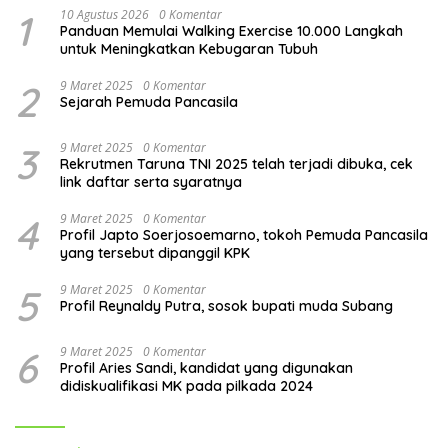
1
10 Agustus 2026
0 Komentar
Panduan Memulai Walking Exercise 10.000 Langkah
untuk Meningkatkan Kebugaran Tubuh
2
9 Maret 2025
0 Komentar
Sejarah Pemuda Pancasila
3
9 Maret 2025
0 Komentar
Rekrutmen Taruna TNI 2025 telah terjadi dibuka, cek
link daftar serta syaratnya
4
9 Maret 2025
0 Komentar
Profil Japto Soerjosoemarno, tokoh Pemuda Pancasila
yang tersebut dipanggil KPK
5
9 Maret 2025
0 Komentar
Profil Reynaldy Putra, sosok bupati muda Subang
6
9 Maret 2025
0 Komentar
Profil Aries Sandi, kandidat yang digunakan
didiskualifikasi MK pada pilkada 2024