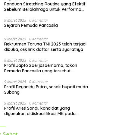
Panduan Stretching Routine yang Efektif
Sebelum Berolahraga untuk Performa
Lebih Optimal
9 Maret 2025
0 Komentar
Sejarah Pemuda Pancasila
9 Maret 2025
0 Komentar
Rekrutmen Taruna TNI 2025 telah terjadi
dibuka, cek link daftar serta syaratnya
9 Maret 2025
0 Komentar
Profil Japto Soerjosoemarno, tokoh
Pemuda Pancasila yang tersebut
dipanggil KPK
9 Maret 2025
0 Komentar
Profil Reynaldy Putra, sosok bupati muda
Subang
9 Maret 2025
0 Komentar
Profil Aries Sandi, kandidat yang
digunakan didiskualifikasi MK pada
pilkada 2024
s Sehat