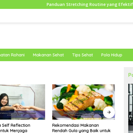
Panduan Stretching Routine yang Efektif Sebelum Be
atan Rohani
Makanan Sehat
Tips Sehat
Pola Hidup
P
dasi Makanan
Langk
Tips Menjaga Kesehatan
ula yang Baik untuk
agar 
Tulang Sejak Dini dengan Pola