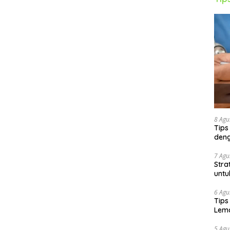
8 Agu
Tips
deng
7 Agu
Stra
untu
6 Agu
Tips
Lema
5 Agu