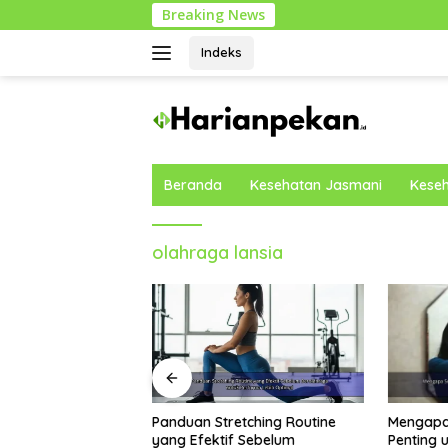
Langsung
Breaking News
ke
konten
Indeks
Beranda
Kesehatan Jasmani
Keseh
olahraga lansia
Mengapa Self Reflection
Rekomen
etching Routine
Penting untuk Menjaga
Rendah G
f Sebelum