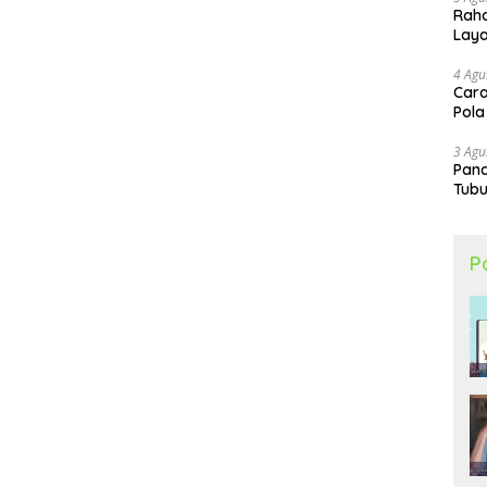
Raha
Lay
4 Agu
Cara
Pola
3 Agu
Pand
Tubu
P