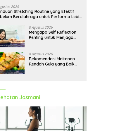
si Fisik Tetap Prima
Fleksibel dan Siap Menghadapi
W
Agustus 2026
Aktivitas Sehari-Hari
P
nduan Stretching Routine yang Efektif
belum Berolahraga untuk Performa Lebih
timal
8 Agustus 2026
Mengapa Self Reflection
Penting untuk Menjaga
Kesehatan Mental di
Tengah Kesibukan
8 Agustus 2026
Rekomendasi Makanan
Rendah Gula yang Baik
untuk Menjaga Energi dan
Kebugaran Tubuh
ehatan Jasmani