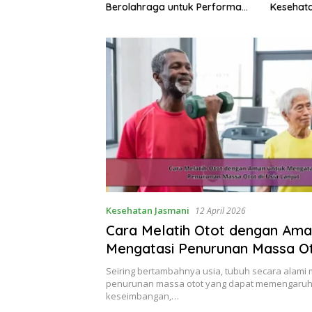
Kesehatan Mental di Tengah
Menjaga 
 untuk Performa
Kesibukan
Kebugar
al
Kesehatan Jasmani
12 April 2026
Cara Melatih Otot dengan Ama
Mengatasi Penurunan Massa Ot
Lanjut
Seiring bertambahnya usia, tubuh secara alami
penurunan massa otot yang dapat memengaruhi
keseimbangan,…