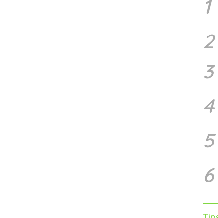
1
2
3
4
5
6
Tip