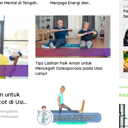
Energi dan
Kondi
Hidup Aktif dan Nutrisi Tepat
8 
an Tubuh
Pa
Se
Op
Tips Latihan Fisik Aman untuk
Mencegah Osteoporosis pada Usia
Lanjut
n untuk
Kes
ot di Usia
 mengalami
 kekuatan,