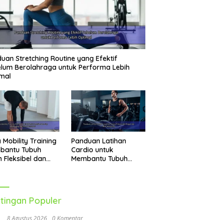
uan Stretching Routine yang Efektif
lum Berolahraga untuk Performa Lebih
mal
 Mobility Training
Panduan Latihan
bantu Tubuh
Cardio untuk
h Fleksibel dan
Membantu Tubuh
p Menghadapi
Lebih Bugar dan Aktif
vitas Sehari-Hari
Setiap Hari
tingan Populer
8 Agustus 2026
0 Komentar