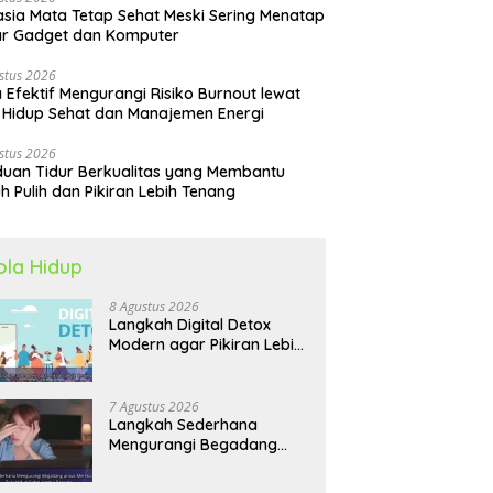
sia Mata Tetap Sehat Meski Sering Menatap
ar Gadget dan Komputer
stus 2026
 Efektif Mengurangi Risiko Burnout lewat
 Hidup Sehat dan Manajemen Energi
stus 2026
uan Tidur Berkualitas yang Membantu
h Pulih dan Pikiran Lebih Tenang
ola Hidup
8 Agustus 2026
Langkah Digital Detox
Modern agar Pikiran Lebih
Tenang dan Kondisi Fisik
Tetap Prima
7 Agustus 2026
Langkah Sederhana
Mengurangi Begadang
untuk Membangun Pola
Hidup Sehat Jangka